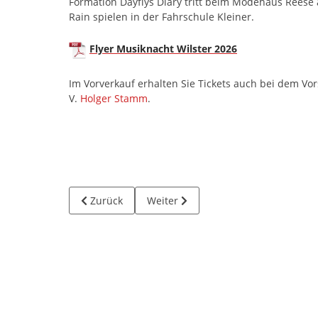
Formation Dayflys Diary tritt beim Modehaus Reese
Rain spielen in der Fahrschule Kleiner.
Flyer Musiknacht Wilster 2026
Im Vorverkauf erhalten Sie Tickets auch bei dem Vor
V.
Holger Stamm
.
Vorheriger Beitrag: Neuer Anstrich für das Alte R
Nächster Beitrag: Wilster: Toter B
Zurück
Weiter