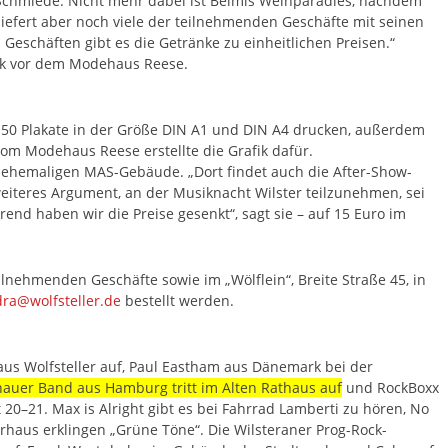
n Schmiede. Nicht mehr dabei ist Beimis Weinparadies, nachdem
iefert aber noch viele der teilnehmenden Geschäfte mit seinen
 Geschäften gibt es die Getränke zu einheitlichen Preisen.“
ck vor dem Modehaus Reese.
je 50 Plakate in der Größe DIN A1 und DIN A4 drucken, außerdem
vom Modehaus Reese erstellte die Grafik dafür.
im ehemaligen MAS-Gebäude. „Dort findet auch die After-Show-
n weiteres Argument, an der Musiknacht Wilster teilzunehmen, sei
rend haben wir die Preise gesenkt“, sagt sie – auf 15 Euro im
eilnehmenden Geschäfte sowie im „Wölflein“, Breite Straße 45, in
ra@wolfsteller.de
bestellt werden.
haus Wolfsteller auf, Paul Eastham aus Dänemark bei der
auer Band aus Hamburg tritt im Alten Rathaus auf
und RockBoxx
 20–21. Max is Alright gibt es bei Fahrrad Lamberti zu hören, No
urhaus erklingen „Grüne Töne“. Die Wilsteraner Prog-Rock-