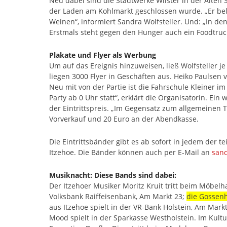
Neu dabei sind die Stadtwerke Wilster in der Alte
der Laden am Kohlmarkt geschlossen wurde. „Er bel
Weinen“, informiert Sandra Wolfsteller. Und: „In den
Erstmals steht gegen den Hunger auch ein Foodtru
Plakate und Flyer als Werbung
Um auf das Ereignis hinzuweisen, ließ Wolfsteller 
liegen 3000 Flyer in Geschäften aus. Heiko Paulsen 
Neu mit von der Partie ist die Fahrschule Kleiner 
Party ab 0 Uhr statt“, erklärt die Organisatorin. Ei
der Eintrittspreis. „Im Gegensatz zum allgemeinen T
Vorverkauf und 20 Euro an der Abendkasse.
Die Eintrittsbänder gibt es ab sofort in jedem der t
Itzehoe. Die Bänder können auch per E-Mail an
sand
Musiknacht: Diese Bands sind dabei:
Der Itzehoer Musiker Moritz Kruit tritt beim Möbel
Volksbank Raiffeisenbank, Am Markt 23;
die Gossenh
aus Itzehoe spielt in der VR-Bank Holstein, Am Markt
Mood spielt in der Sparkasse Westholstein. Im Kult