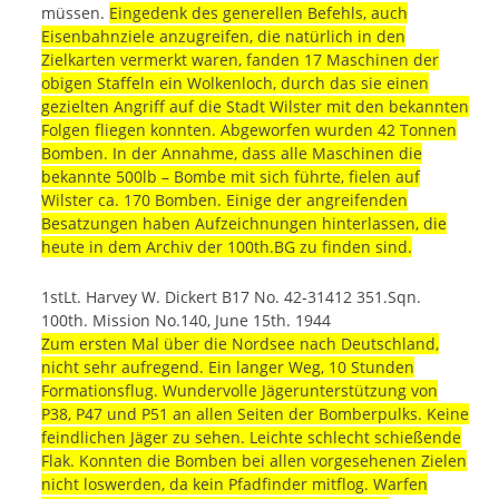
müssen.
Eingedenk des generellen Befehls, auch
Eisenbahnziele anzugreifen, die natürlich in den
Zielkarten vermerkt waren, fanden 17 Maschinen der
obigen Staffeln ein Wolkenloch, durch das sie einen
gezielten Angriff auf die Stadt Wilster mit den bekannten
Folgen fliegen konnten. Abgeworfen wurden 42 Tonnen
Bomben. In der Annahme, dass alle Maschinen die
bekannte 500lb – Bombe mit sich führte, fielen auf
Wilster ca. 170 Bomben. Einige der angreifenden
Besatzungen haben Aufzeichnungen hinterlassen, die
heute in dem Archiv der 100th.BG zu finden sind.
1stLt. Harvey W. Dickert B17 No. 42-31412 351.Sqn.
100th. Mission No.140, June 15th. 1944
Zum ersten Mal über die Nordsee nach Deutschland,
nicht sehr aufregend. Ein langer Weg, 10 Stunden
Formationsflug. Wundervolle Jägerunterstützung von
P38, P47 und P51 an allen Seiten der Bomberpulks. Keine
feindlichen Jäger zu sehen. Leichte schlecht schießende
Flak. Konnten die Bomben bei allen vorgesehenen Zielen
nicht loswerden, da kein Pfadfinder mitflog. Warfen