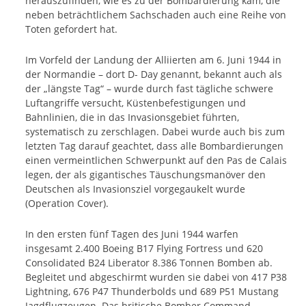
herauszufinden, wie es zu der Bombardierung kam, die
neben beträchtlichem Sachschaden auch eine Reihe von
Toten gefordert hat.
Im Vorfeld der Landung der Alliierten am 6. Juni 1944 in
der Normandie – dort D- Day genannt, bekannt auch als
der „längste Tag“ – wurde durch fast tägliche schwere
Luftangriffe versucht, Küstenbefestigungen und
Bahnlinien, die in das Invasionsgebiet führten,
systematisch zu zerschlagen. Dabei wurde auch bis zum
letzten Tag darauf geachtet, dass alle Bombardierungen
einen vermeintlichen Schwerpunkt auf den Pas de Calais
legen, der als gigantisches Täuschungsmanöver den
Deutschen als Invasionsziel vorgegaukelt wurde
(Operation Cover).
In den ersten fünf Tagen des Juni 1944 warfen
insgesamt 2.400 Boeing B17 Flying Fortress und 620
Consolidated B24 Liberator 8.386 Tonnen Bomben ab.
Begleitet und abgeschirmt wurden sie dabei von 417 P38
Lightning, 676 P47 Thunderbolds und 689 P51 Mustang
Jagdflugzeugen. Das britische Bomber Command