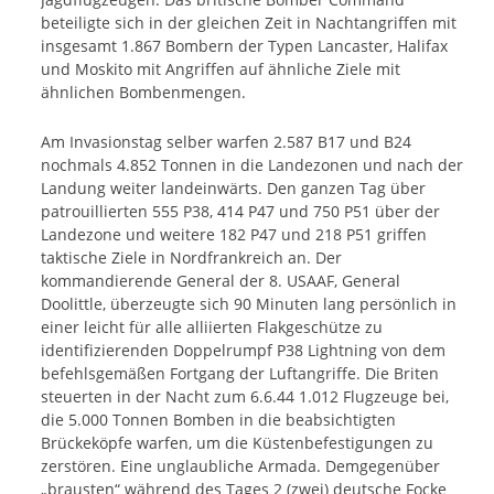
beteiligte sich in der gleichen Zeit in Nachtangriffen mit
insgesamt 1.867 Bombern der Typen Lancaster, Halifax
und Moskito mit Angriffen auf ähnliche Ziele mit
ähnlichen Bombenmengen.
Am Invasionstag selber warfen 2.587 B17 und B24
nochmals 4.852 Tonnen in die Landezonen und nach der
Landung weiter landeinwärts. Den ganzen Tag über
patrouillierten 555 P38, 414 P47 und 750 P51 über der
Landezone und weitere 182 P47 und 218 P51 griffen
taktische Ziele in Nordfrankreich an. Der
kommandierende General der 8. USAAF, General
Doolittle, überzeugte sich 90 Minuten lang persönlich in
einer leicht für alle alliierten Flakgeschütze zu
identifizierenden Doppelrumpf P38 Lightning von dem
befehlsgemäßen Fortgang der Luftangriffe. Die Briten
steuerten in der Nacht zum 6.6.44 1.012 Flugzeuge bei,
die 5.000 Tonnen Bomben in die beabsichtigten
Brückeköpfe warfen, um die Küstenbefestigungen zu
zerstören. Eine unglaubliche Armada. Demgegenüber
„brausten“ während des Tages 2 (zwei) deutsche Focke