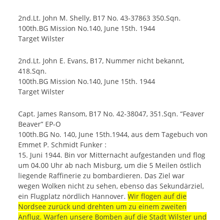
2nd.Lt. John M. Shelly, B17 No. 43-37863 350.Sqn.
100th.BG Mission No.140, June 15th. 1944
Target Wilster
2nd.Lt. John E. Evans, B17, Nummer nicht bekannt,
418.Sqn.
100th.BG Mission No.140, June 15th. 1944
Target Wilster
Capt. James Ransom, B17 No. 42-38047, 351.Sqn. “Feaver
Beaver” EP-O
100th.BG No. 140, June 15th.1944, aus dem Tagebuch von
Emmet P. Schmidt Funker :
15. Juni 1944. Bin vor Mitternacht aufgestanden und flog
um 04.00 Uhr ab nach Misburg, um die 5 Meilen östlich
liegende Raffinerie zu bombardieren. Das Ziel war
wegen Wolken nicht zu sehen, ebenso das Sekundärziel,
ein Flugplatz nördlich Hannover.
Wir flogen auf die
Nordsee zurück und drehten um zu einem zweiten
Anflug. Warfen unsere Bomben auf die Stadt Wilster und