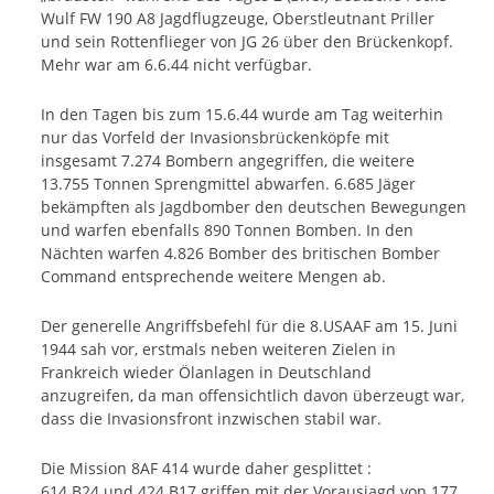
Wulf FW 190 A8 Jagdflugzeuge, Oberstleutnant Priller
und sein Rottenflieger von JG 26 über den Brückenkopf.
Mehr war am 6.6.44 nicht verfügbar.
In den Tagen bis zum 15.6.44 wurde am Tag weiterhin
nur das Vorfeld der Invasionsbrückenköpfe mit
insgesamt 7.274 Bombern angegriffen, die weitere
13.755 Tonnen Sprengmittel abwarfen. 6.685 Jäger
bekämpften als Jagdbomber den deutschen Bewegungen
und warfen ebenfalls 890 Tonnen Bomben. In den
Nächten warfen 4.826 Bomber des britischen Bomber
Command entsprechende weitere Mengen ab.
Der generelle Angriffsbefehl für die 8.USAAF am 15. Juni
1944 sah vor, erstmals neben weiteren Zielen in
Frankreich wieder Ölanlagen in Deutschland
anzugreifen, da man offensichtlich davon überzeugt war,
dass die Invasionsfront inzwischen stabil war.
Die Mission 8AF 414 wurde daher gesplittet :
614 B24 und 424 B17 griffen mit der Vorausjagd von 177