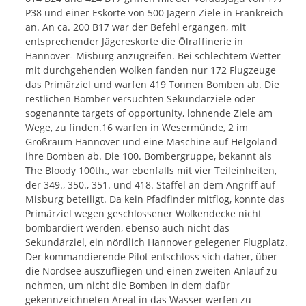
P38 und einer Eskorte von 500 Jägern Ziele in Frankreich
an. An ca. 200 B17 war der Befehl ergangen, mit
entsprechender Jägereskorte die Ölraffinerie in
Hannover- Misburg anzugreifen. Bei schlechtem Wetter
mit durchgehenden Wolken fanden nur 172 Flugzeuge
das Primärziel und warfen 419 Tonnen Bomben ab. Die
restlichen Bomber versuchten Sekundärziele oder
sogenannte targets of opportunity, lohnende Ziele am
Wege, zu finden.16 warfen in Wesermünde, 2 im
Großraum Hannover und eine Maschine auf Helgoland
ihre Bomben ab. Die 100. Bombergruppe, bekannt als
The Bloody 100th., war ebenfalls mit vier Teileinheiten,
der 349., 350., 351. und 418. Staffel an dem Angriff auf
Misburg beteiligt. Da kein Pfadfinder mitflog, konnte das
Primärziel wegen geschlossener Wolkendecke nicht
bombardiert werden, ebenso auch nicht das
Sekundärziel, ein nördlich Hannover gelegener Flugplatz.
Der kommandierende Pilot entschloss sich daher, über
die Nordsee auszufliegen und einen zweiten Anlauf zu
nehmen, um nicht die Bomben in dem dafür
gekennzeichneten Areal in das Wasser werfen zu