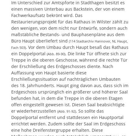
Im Unterschied zur Amtspforte in Stadthagen besitzt es
einen massiven Unterbau aus Backstein, der von einem
Fachwerkaufsatz bekrönt wird. Das
Restaurierungsprojekt für das Rathaus in Wilster zählt zu
den wenigen, von dem nicht nur Entwürfe, sondern auch
maßstäbliche Bestands- und Bauphasenpläne aus dem
Büro Haupt überliefert sind
(114 Stadtarchiv Hannover, NL Haupt,
. Vor dem Umbau durch Haupt besaß das Rathaus
Fach 503)
ein Doppelportal
. Die linke Tür öffnete sich zur
(Abb. 89-90)
Treppe in die oberen Geschosse, während die rechte Tür
der Erschließung des Erdgeschosses diente. Nach
Auffassung von Haupt basierte diese
Erschließungssituation auf nachträglichen Umbauten
des 18. Jahrhunderts. Haupt ging davon aus, dass sich im
Erdgeschoss ursprünglich ein größerer und höherer Saal
befunden hat, in dem die Treppe in die oberen Etagen
offen eingestellt gewesen ist. Diesen Saal beabsichtigte
er wiederherzustellen
. So sollte das
(Abb. 91-92)
Doppelportal entfernt und stattdessen ein Hauptportal
errichtet werden. Zudem sollte der Saal im Erdgeschoss
eine hohe Dreifenstergruppe erhalten. Diese