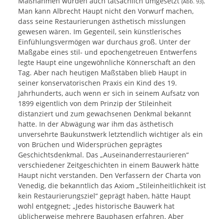
Maßnahmen wurden auch tatsächlich umgesetzt
.
(Abb. 93)
Man kann Albrecht Haupt nicht den Vorwurf machen,
dass seine Restaurierungen ästhetisch misslungen
gewesen wären. Im Gegenteil, sein künstlerisches
Einfühlungsvermögen war durchaus groß. Unter der
Maßgabe eines stil- und epochengetreuen Entwerfens
legte Haupt eine ungewöhnliche Könnerschaft an den
Tag. Aber nach heutigen Maßstäben blieb Haupt in
seiner konservatorischen Praxis ein Kind des 19.
Jahrhunderts, auch wenn er sich in seinem Aufsatz von
1899 eigentlich von dem Prinzip der Stileinheit
distanziert und zum gewachsenen Denkmal bekannt
hatte. In der Abwägung war ihm das ästhetisch
unversehrte Baukunstwerk letztendlich wichtiger als ein
von Brüchen und Widersprüchen geprägtes
Geschichtsdenkmal. Das „Auseinanderrestaurieren“
verschiedener Zeitgeschichten in einem Bauwerk hätte
Haupt nicht verstanden. Den Verfassern der Charta von
Venedig, die bekanntlich das Axiom „Stileinheitlichkeit ist
kein Restaurierungsziel“ geprägt haben, hätte Haupt
wohl entgegnet; „Jedes historische Bauwerk hat
üblicherweise mehrere Bauphasen erfahren. Aber