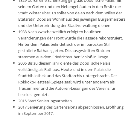
1829 Durch eine Schenkung ging das Doos`sche Palais mit
seinem Garten und den Nebengebäuden in den Besitz der
Stadt Wilster über. Es sollte von da an nach dem Willen der
Etatsrätin Doos als Wohnhaus des jeweiligen Bürgermeisters
und der Unterbrindung der Stadtverwaltung dienen.
1938 Nach zwischenzeitlich erfolgten baulichen
Veränderungen der Front wurde die Fassade rekonstruiert.
Hinter dem Palais befindet sich der im barocken Stil
gestaltete Rathausgarten. Die ausgestellten Statuen
stammen aus dem Friedrichsruher Schloß in Drage.
2006 Bis zu diesem Jahr diente das Doos`sche Palais
vollständig als Rathaus. Heute sind in dem Palais die
Stadtbibliothek und das Stadtarchiv untergebracht. Der
Rokkoko-Festsaal (Spiegelsaal) wird unter anderem als
Trauzimmer und die Autoren-Lesungen des Vereins für
Leselust genutzt.
2015 Start Sanierungsarbeiten
2017 Sanierung des Gartensalons abgeschlossen, Eröffnung
im September 2017.