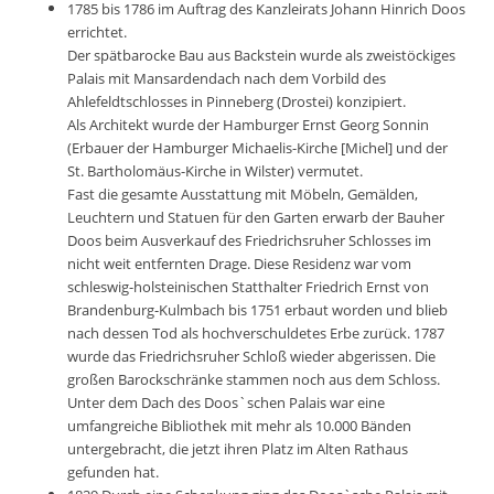
1785 bis 1786 im Auftrag des Kanzleirats Johann Hinrich Doos
errichtet.
Der spätbarocke Bau aus Backstein wurde als zweistöckiges
Palais mit Mansardendach nach dem Vorbild des
Ahlefeldtschlosses in Pinneberg (Drostei) konzipiert.
Als Architekt wurde der Hamburger Ernst Georg Sonnin
(Erbauer der Hamburger Michaelis-Kirche [Michel] und der
St. Bartholomäus-Kirche in Wilster) vermutet.
Fast die gesamte Ausstattung mit Möbeln, Gemälden,
Leuchtern und Statuen für den Garten erwarb der Bauher
Doos beim Ausverkauf des Friedrichsruher Schlosses im
nicht weit entfernten Drage. Diese Residenz war vom
schleswig-holsteinischen Statthalter Friedrich Ernst von
Brandenburg-Kulmbach bis 1751 erbaut worden und blieb
nach dessen Tod als hochverschuldetes Erbe zurück. 1787
wurde das Friedrichsruher Schloß wieder abgerissen. Die
großen Barockschränke stammen noch aus dem Schloss.
Unter dem Dach des Doos`schen Palais war eine
umfangreiche Bibliothek mit mehr als 10.000 Bänden
untergebracht, die jetzt ihren Platz im Alten Rathaus
gefunden hat.