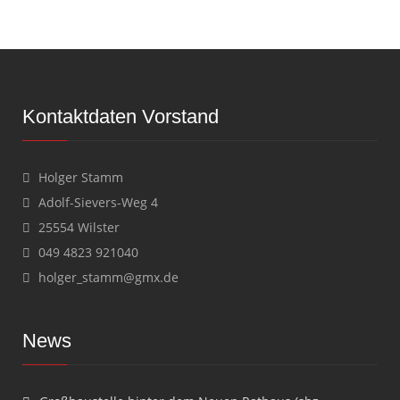
Kontaktdaten Vorstand
Holger Stamm
Adolf-Sievers-Weg 4
25554 Wilster
049 4823 921040
holger_stamm@gmx.de
News