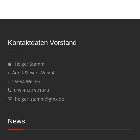
Kontaktdaten Vorstand
Holger Stamm
Adolf-Sievers-Weg 4
25554 Wilster
049 4823 921040
holger_stamm@gmx.de
News