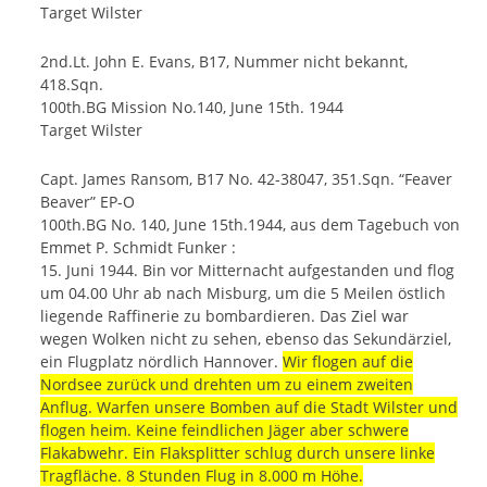
Target Wilster
2nd.Lt. John E. Evans, B17, Nummer nicht bekannt,
418.Sqn.
100th.BG Mission No.140, June 15th. 1944
Target Wilster
Capt. James Ransom, B17 No. 42-38047, 351.Sqn. “Feaver
Beaver” EP-O
100th.BG No. 140, June 15th.1944, aus dem Tagebuch von
Emmet P. Schmidt Funker :
15. Juni 1944. Bin vor Mitternacht aufgestanden und flog
um 04.00 Uhr ab nach Misburg, um die 5 Meilen östlich
liegende Raffinerie zu bombardieren. Das Ziel war
wegen Wolken nicht zu sehen, ebenso das Sekundärziel,
ein Flugplatz nördlich Hannover.
Wir flogen auf die
Nordsee zurück und drehten um zu einem zweiten
Anflug. Warfen unsere Bomben auf die Stadt Wilster und
flogen heim. Keine feindlichen Jäger aber schwere
Flakabwehr. Ein Flaksplitter schlug durch unsere linke
Tragfläche. 8 Stunden Flug in 8.000 m Höhe.