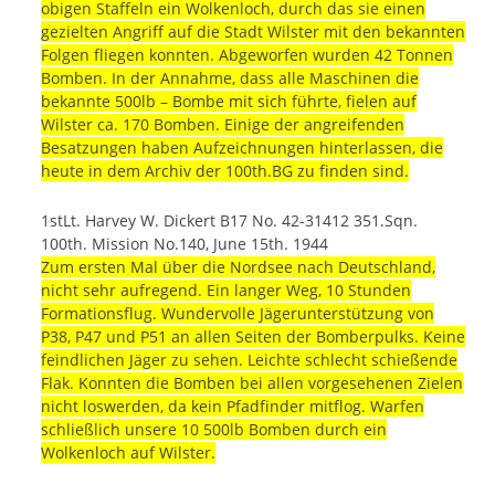
obigen Staffeln ein Wolkenloch, durch das sie einen
gezielten Angriff auf die Stadt Wilster mit den bekannten
Folgen fliegen konnten. Abgeworfen wurden 42 Tonnen
Bomben. In der Annahme, dass alle Maschinen die
bekannte 500lb – Bombe mit sich führte, fielen auf
Wilster ca. 170 Bomben. Einige der angreifenden
Besatzungen haben Aufzeichnungen hinterlassen, die
heute in dem Archiv der 100th.BG zu finden sind.
1stLt. Harvey W. Dickert B17 No. 42-31412 351.Sqn.
100th. Mission No.140, June 15th. 1944
Zum ersten Mal über die Nordsee nach Deutschland,
nicht sehr aufregend. Ein langer Weg, 10 Stunden
Formationsflug. Wundervolle Jägerunterstützung von
P38, P47 und P51 an allen Seiten der Bomberpulks. Keine
feindlichen Jäger zu sehen. Leichte schlecht schießende
Flak. Konnten die Bomben bei allen vorgesehenen Zielen
nicht loswerden, da kein Pfadfinder mitflog. Warfen
schließlich unsere 10 500lb Bomben durch ein
Wolkenloch auf Wilster.