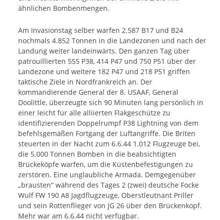
ähnlichen Bombenmengen.
Am Invasionstag selber warfen 2.587 B17 und B24
nochmals 4.852 Tonnen in die Landezonen und nach der
Landung weiter landeinwärts. Den ganzen Tag über
patrouillierten 555 P38, 414 P47 und 750 P51 über der
Landezone und weitere 182 P47 und 218 P51 griffen
taktische Ziele in Nordfrankreich an. Der
kommandierende General der 8. USAAF, General
Doolittle, überzeugte sich 90 Minuten lang persönlich in
einer leicht für alle alliierten Flakgeschütze zu
identifizierenden Doppelrumpf P38 Lightning von dem
befehlsgemäßen Fortgang der Luftangriffe. Die Briten
steuerten in der Nacht zum 6.6.44 1.012 Flugzeuge bei,
die 5.000 Tonnen Bomben in die beabsichtigten
Brückeköpfe warfen, um die Küstenbefestigungen zu
zerstören. Eine unglaubliche Armada. Demgegenüber
„brausten“ während des Tages 2 (zwei) deutsche Focke
Wulf FW 190 A8 Jagdflugzeuge, Oberstleutnant Priller
und sein Rottenflieger von JG 26 über den Brückenkopf.
Mehr war am 6.6.44 nicht verfügbar.