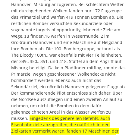
Hannover- Misburg anzugreifen. Bei schlechtem Wetter
mit durchgehenden Wolken fanden nur 172 Flugzeuge
das Primärziel und warfen 419 Tonnen Bomben ab. Die
restlichen Bomber versuchten Sekundärziele oder
sogenannte targets of opportunity, lohnende Ziele am
Wege, zu finden.16 warfen in Wesermünde, 2 im
Großraum Hannover und eine Maschine auf Helgoland
ihre Bomben ab. Die 100. Bombergruppe, bekannt als
The Bloody 100th., war ebenfalls mit vier Teileinheiten,
der 349., 350., 351. und 418. Staffel an dem Angriff auf
Misburg beteiligt. Da kein Pfadfinder mitflog, konnte das
Primärziel wegen geschlossener Wolkendecke nicht
bombardiert werden, ebenso auch nicht das
Sekundärziel, ein nördlich Hannover gelegener Flugplatz.
Der kommandierende Pilot entschloss sich daher, über
die Nordsee auszufliegen und einen zweiten Anlauf zu
nehmen, um nicht die Bomben in dem dafür
gekennzeichneten Areal in das Wasser werfen zu
müssen.
Eingedenk des generellen Befehls, auch
Eisenbahnziele anzugreifen, die natürlich in den
Zielkarten vermerkt waren, fanden 17 Maschinen der