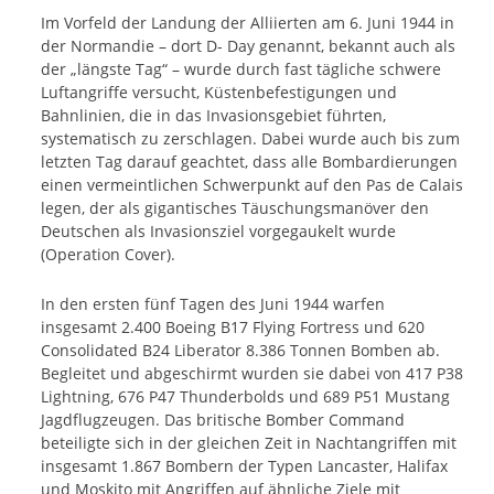
Im Vorfeld der Landung der Alliierten am 6. Juni 1944 in
der Normandie – dort D- Day genannt, bekannt auch als
der „längste Tag“ – wurde durch fast tägliche schwere
Luftangriffe versucht, Küstenbefestigungen und
Bahnlinien, die in das Invasionsgebiet führten,
systematisch zu zerschlagen. Dabei wurde auch bis zum
letzten Tag darauf geachtet, dass alle Bombardierungen
einen vermeintlichen Schwerpunkt auf den Pas de Calais
legen, der als gigantisches Täuschungsmanöver den
Deutschen als Invasionsziel vorgegaukelt wurde
(Operation Cover).
In den ersten fünf Tagen des Juni 1944 warfen
insgesamt 2.400 Boeing B17 Flying Fortress und 620
Consolidated B24 Liberator 8.386 Tonnen Bomben ab.
Begleitet und abgeschirmt wurden sie dabei von 417 P38
Lightning, 676 P47 Thunderbolds und 689 P51 Mustang
Jagdflugzeugen. Das britische Bomber Command
beteiligte sich in der gleichen Zeit in Nachtangriffen mit
insgesamt 1.867 Bombern der Typen Lancaster, Halifax
und Moskito mit Angriffen auf ähnliche Ziele mit