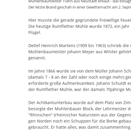
Mühlenbaumeister Trahn aus Neustadt erbaut - das besagte 
Der letzte Brand geschah in einer Gewitternacht am 2. Sep
Hier musste die gerade gegründete Freiwillige Feuer
Die heutige Rumflether Mühle wurde 1872, ein Jahr 
Flügel.
Detlef Heinrich Martens (1909 bis 1963) schrieb die 
Mühlenbaumeister Johann Meyer aus Wilster gehört, 
genannt.
Im Jahre 1866 wurde sie von dem Müller Johann Schu
(damals 7 - 8 an der Zahl oder noch einige mehr) ge
erforderte große Aufmerksamkeit. Johann Schuldt 
der Rumflether Mühle, war der damals 70jährige Mü
Der Achtkantunterbau wurde auf dem Platz von Zim
besorgte der Mühlenbauer Block, der Lehrmeister d
"Rhinschen" (rheinischer Naturstein aus der Geg
gen Norden noch ein Schuppen für die Borke gebaut
gebraucht. Er hatte alles, was damit zusammenhing