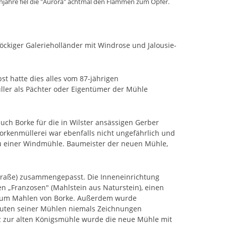
enjahre fiel die "Aurora" achtmal den Flammen zum Opfer.
öckiger Galerieholländer mit Windrose und Jalousie-
st hatte dies alles vom 87-jährigen
ller als Pächter oder Eigentümer der Mühle
ch Borke für die in Wilster ansässigen Gerber
Borkenmüllerei war ebenfalls nicht ungefährlich und
u einer Windmühle. Baumeister der neuen Mühle,
traße) zusammengepasst. Die Inneneinrichtung
 „Franzosen" (Mahlstein aus Naturstein), einen
 zum Mahlen von Borke. Außerdem wurde
Bauten seiner Mühlen niemals Zeichnungen
z zur alten Königsmühle wurde die neue Mühle mit