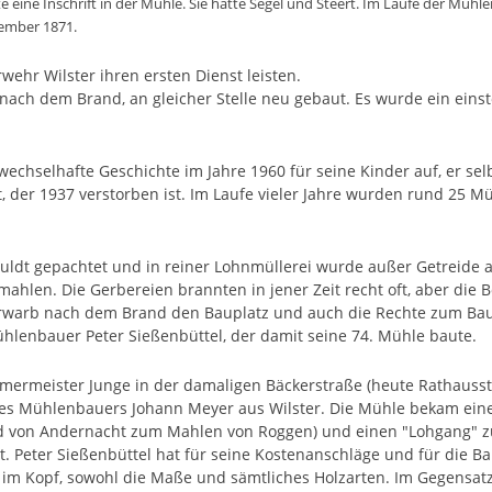
eine Inschrift in der Mühle. Sie hatte Segel und Steert. Im Laufe der Mühl
tember 1871.
wehr Wilster ihren ersten Dienst leisten.
nach dem Brand, an gleicher Stelle neu gebaut. Es wurde ein einst
wechselhafte Geschichte im Jahre 1960 für seine Kinder auf, er selb
der 1937 verstorben ist. Im Laufe vieler Jahre wurden rund 25 Mü
ldt gepachtet und in reiner Lohnmüllerei wurde außer Getreide au
mahlen. Die Gerbereien brannten in jener Zeit recht oft, aber die 
erwarb nach dem Brand den Bauplatz und auch die Rechte zum Ba
hlenbauer Peter Sießenbüttel, der damit seine 74. Mühle baute.
mermeister Junge in der damaligen Bäckerstraße (heute Rathauss
es Mühlenbauers Johann Meyer aus Wilster. Die Mühle bekam einen
end von Andernacht zum Mahlen von Roggen) und einen "Lohgang"
. Peter Sießenbüttel hat für seine Kostenanschläge und für die 
 im Kopf, sowohl die Maße und sämtliches Holzarten. Im Gegensat