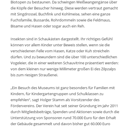
Biotopen zu bestaunen. Da schwingen Weißwangengänse über
die Köpfe der Besucher hinweg. Diese werden vertraut gemacht
mit Singdrossel, Buchfink und Kohlmeise, sehen eine ganze
Fuchsfamilie, Bussarde, Rohrdommeln sowie die Feldmaus,
Bisame und Hasen oder sogar auch ein Reh.
Insekten sind in Schaukästen dargestellt. Ihr richtiges Gefühl
können vor allem Kinder unter Beweis stellen, wenn sie die
verschiedenen Felle vom Hasen, Katze oder Kuh streicheln
dürfen. Und zu bewundern sind die über 100 unterschiedlichen
Vogeleier, die in einer weiteren Schauvitrine präsentiert werden:
von dem kleinen nur wenige Millimeter großen Ei des Zilpzalps
bis zum riesigen Straußenei.
„Ein Besuch des Museums ist ganz besonders für Familien mit
Kindern, für Kindergartengruppen und Schulklassen zu
empfehlen“, sagt Holger Stamm als Vorsitzender des
Fördervereins. Der Verein hat seit seiner Gründung im Jahr 2011
durch Mitgliedsbeiträge, Spenden und Aktionen sowie durch die
Unterstützung von Sponsoren rund 70.000 Euro für den Erhalt
der Gebäude gesammelt und davon bisher gut 60.000 Euro