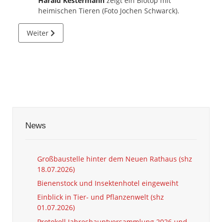
Harald Kestermann
zeigt ein Biotop mit
heimischen Tieren (Foto Jochen Schwarck).
Nächster Beitrag: Förderverein steigt in Naturmuseum ein
Weiter
News
Großbaustelle hinter dem Neuen Rathaus (shz
18.07.2026)
Bienenstock und Insektenhotel eingeweiht
Einblick in Tier- und Pflanzenwelt (shz
01.07.2026)
Protokoll Jahreshauptversammlung 2026 und