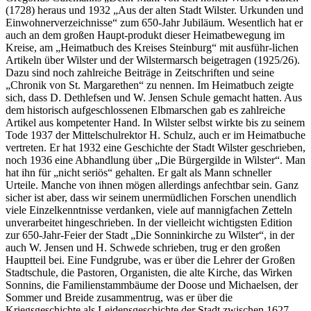
(1728) heraus und 1932 „Aus der alten Stadt Wilster. Urkunden und
Einwohnerverzeichnisse“ zum 650-Jahr Jubiläum. Wesentlich hat er
auch an dem großen Haupt-produkt dieser Heimatbewegung im
Kreise, am „Heimatbuch des Kreises Steinburg“ mit ausführ-lichen
Artikeln über Wilster und der Wilstermarsch beigetragen (1925/26).
Dazu sind noch zahlreiche Beiträge in Zeitschriften und seine
„Chronik von St. Margarethen“ zu nennen. Im Heimatbuch zeigte
sich, dass D. Dethlefsen und W. Jensen Schule gemacht hatten. Aus
dem historisch aufgeschlossenen Elbmarschen gab es zahlreiche
Artikel aus kompetenter Hand. In Wilster selbst wirkte bis zu seinem
Tode 1937 der Mittelschulrektor H. Schulz, auch er im Heimatbuche
vertreten. Er hat 1932 eine Geschichte der Stadt Wilster geschrieben,
noch 1936 eine Abhandlung über „Die Bürgergilde in Wilster“. Man
hat ihn für „nicht seriös“ gehalten. Er galt als Mann schneller
Urteile. Manche von ihnen mögen allerdings anfechtbar sein. Ganz
sicher ist aber, dass wir seinem unermüdlichen Forschen unendlich
viele Einzelkenntnisse verdanken, viele auf mannigfachen Zetteln
unverarbeitet hingeschrieben. In der vielleicht wichtigsten Edition
zur 650-Jahr-Feier der Stadt „Die Sonninkirche zu Wilster“, in der
auch W. Jensen und H. Schwede schrieben, trug er den großen
Hauptteil bei. Eine Fundgrube, was er über die Lehrer der Großen
Stadtschule, die Pastoren, Organisten, die alte Kirche, das Wirken
Sonnins, die Familienstammbäume der Doose und Michaelsen, der
Sommer und Breide zusammentrug, was er über die
Kriegsgeschichte als Leidensgeschichte der Stadt zwischen 1627