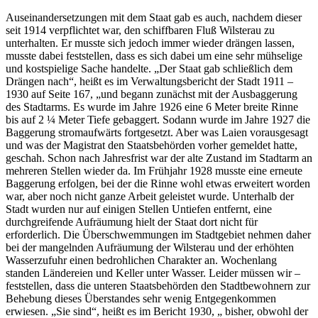
Auseinandersetzungen mit dem Staat gab es auch, nachdem dieser
seit 1914 verpflichtet war, den schiffbaren Fluß Wilsterau zu
unterhalten. Er musste sich jedoch immer wieder drängen lassen,
musste dabei feststellen, dass es sich dabei um eine sehr mühselige
und kostspielige Sache handelte. „Der Staat gab schließlich dem
Drängen nach“, heißt es im Verwaltungsbericht der Stadt 1911 –
1930 auf Seite 167, „und begann zunächst mit der Ausbaggerung
des Stadtarms. Es wurde im Jahre 1926 eine 6 Meter breite Rinne
bis auf 2 ¼ Meter Tiefe gebaggert. Sodann wurde im Jahre 1927 die
Baggerung stromaufwärts fortgesetzt. Aber was Laien vorausgesagt
und was der Magistrat den Staatsbehörden vorher gemeldet hatte,
geschah. Schon nach Jahresfrist war der alte Zustand im Stadtarm an
mehreren Stellen wieder da. Im Frühjahr 1928 musste eine erneute
Baggerung erfolgen, bei der die Rinne wohl etwas erweitert worden
war, aber noch nicht ganze Arbeit geleistet wurde. Unterhalb der
Stadt wurden nur auf einigen Stellen Untiefen entfernt, eine
durchgreifende Aufräumung hielt der Staat dort nicht für
erforderlich. Die Überschwemmungen im Stadtgebiet nehmen daher
bei der mangelnden Aufräumung der Wilsterau und der erhöhten
Wasserzufuhr einen bedrohlichen Charakter an. Wochenlang
standen Ländereien und Keller unter Wasser. Leider müssen wir –
feststellen, dass die unteren Staatsbehörden den Stadtbewohnern zur
Behebung dieses Überstandes sehr wenig Entgegenkommen
erwiesen. „Sie sind“, heißt es im Bericht 1930, „ bisher, obwohl der