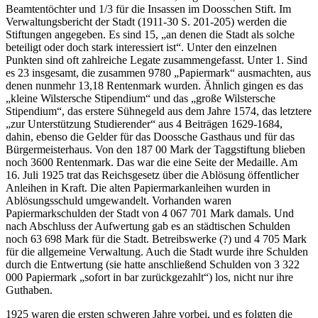
Beamtentöchter und 1/3 für die Insassen im Doosschen Stift. Im
Verwaltungsbericht der Stadt (1911-30 S. 201-205) werden die
Stiftungen angegeben. Es sind 15, „an denen die Stadt als solche
beteiligt oder doch stark interessiert ist“. Unter den einzelnen
Punkten sind oft zahlreiche Legate zusammengefasst. Unter 1. Sind
es 23 insgesamt, die zusammen 9780 „Papiermark“ ausmachten, aus
denen nunmehr 13,18 Rentenmark wurden. Ähnlich gingen es das
„kleine Wilstersche Stipendium“ und das „große Wilstersche
Stipendium“, das erstere Sühnegeld aus dem Jahre 1574, das letztere
„zur Unterstützung Studierender“ aus 4 Beiträgen 1629-1684,
dahin, ebenso die Gelder für das Doossche Gasthaus und für das
Bürgermeisterhaus. Von den 187 00 Mark der Taggstiftung blieben
noch 3600 Rentenmark. Das war die eine Seite der Medaille. Am
16. Juli 1925 trat das Reichsgesetz über die Ablösung öffentlicher
Anleihen in Kraft. Die alten Papiermarkanleihen wurden in
Ablösungsschuld umgewandelt. Vorhanden waren
Papiermarkschulden der Stadt von 4 067 701 Mark damals. Und
nach Abschluss der Aufwertung gab es an städtischen Schulden
noch 63 698 Mark für die Stadt. Betreibswerke (?) und 4 705 Mark
für die allgemeine Verwaltung. Auch die Stadt wurde ihre Schulden
durch die Entwertung (sie hatte anschließend Schulden von 3 322
000 Papiermark „sofort in bar zurückgezahlt“) los, nicht nur ihre
Guthaben.
1925 waren die ersten schweren Jahre vorbei, und es folgten die