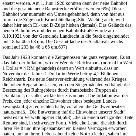
ersetzt werden. Am 1. Juni 1920 konnten dann der neue Bahnhof
und die gesamte neue Bahnstrecke eröffnet werden.696) Dieser
Bahnhof war nunmehr ein Umsteigebahnhof, denn von hier aus
fuhren die Züge nach Brunsbüttelkoog-Süd. Wichtig auch, weil
daher hier auch Eil- und D-Züge hielten (damals). Das Gelände des
neuen Bahnhofes und der neuen Bahnhofstraße wurde am
8.10.1921 von der Gemeinde Landrecht in die Stadt eingemeindet
mit 18 ha 46 a 63 qm. Die Gesamtfläche des Stadtareals wuchs
somit auf 203 ha 48 a 65 qm.697)
Das Jahr 1923 konnten die Zeitgenossen nie ganz vergessen. Es ist
das Jahr der Inflation, wo der Wert der Reichsmark (normal im Wert
1 Dollar = 4 RM gehandelt) derart an Wert einbüßte, dass im
November des Jahres 1 Dollar im Werte betrug 4,2 Billionen
Reichsmark. Die neue Staatsver-schuldung während des Krieges,
die hohen Reparationslasten, von den Siegermächten verhängt, die
Besetzung des Ruhrgebietes durch französische Truppen als
„Sanktion“, das alles wirkte hier zusammen. Die Inflation war der
Preis, den jeder einzelne Einwohner eines besiegten Landes
zwangsläufig zu entrichten hatte, vor allem die Geldwertbesitzer
naturgemäß. „Die Entwertung traf die Einwohner unserer Stadt“,
heißt es im Verwaltungsbericht,698) „die zu einem sehr großen Teile
Rentner sind, in schwerster Form. Viele alte Leute, die sich durch
ihren Fleiß und ihre Sparsamkeit ein kleines Vermögen erworben
hatten, um an ihrem Lebensabend keine Not zu leiden, sahen ihre