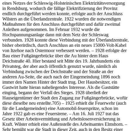
eines Netzes der Schleswig-Holsteinischen Elektrizitätsversorgung
in Rendsburg, wodurch die fällige Elektrifizierung der Provinz
endlich durchgeführt werden konnte, erfolgte auch der Anschluss
Wilsters an die Überlandzentrale. 1922 wurden die notwendigen
Maßnahmen für den Anschluss durchgeführt und dafür zweimal
Anleihen aufgenommen. Im Februar 1932 wurde die
Hochspannungsanlage dann mit dem Netz der Schleswag
verbunden. 1928 konnte diese Verbindung mit der Überlandzentrale,
bisher oberirdisch, durch Anschluss an ein neues 15000-Volt-Kabel
von Itzehoe nach Ostermoor verbessert werden. – 1928 erfolgte der
Bau einer Fußgängerbrücke über die Au hinter dem Haus
Deichstraße 40. Hier bestand seit Mitte des 19. Jahrhunderts ein
Privatsteg, der aber auch öffentlich genutzt wurde, nämlich als
Verbindung zwischen der Deichstraße und der Straße an der
anderen Au-Seite, die auch nach der Eingemeindung 1896 noch
immer den Namen Hinter der Stadt trug. Der Hausbesitzer, ein
Gastwirt hatte hieran naheliegendes Interesse. Als die Gaststätte
einging, begann der Verfall des Steges. 1928 überließ der
Hauseigentümer der Stadt den Zugang zur Fußgängerbrücke, wofür
diese dieselbe neu erstellte.705) – 1925 erhielt die Feuerwehr (auch
für die Landgemeinden) eine Automobil-feuerspritze, schon im
Jahre 1922 gab es eine Feuersirene. – Am 16. Juli 1927 trat das
Gesetz über Arbeitsvermittlung und Arbeitslosenversicherung in
Kraft. Wilster erhielt eine Außenstelle des Arbeitsamtes Elmshorn. –
Sehr bemüht war die Stadt in dieser Zeit, auch in den Besitz einer