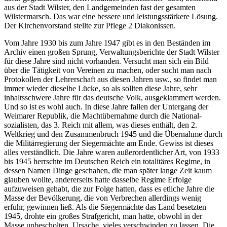
aus der Stadt Wilster, den Landgemeinden fast der gesamten
Wilstermarsch. Das war eine bessere und leistungsstärkere Lösung.
Der Kirchenvorstand stellte zur Pflege 2 Diakonissen.
Vom Jahre 1930 bis zum Jahre 1947 gibt es in den Beständen im
Archiv einen großen Sprung, Verwaltungsberichte der Stadt Wilster
für diese Jahre sind nicht vorhanden. Versucht man sich ein Bild
über die Tätigkeit von Vereinen zu machen, oder sucht man nach
Protokollen der Lehrerschaft aus diesen Jahren usw., so findet man
immer wieder dieselbe Lücke, so als sollten diese Jahre, sehr
inhaltsschwere Jahre für das deutsche Volk, ausgeklammert werden.
Und so ist es wohl auch. In diese Jahre fallen der Untergang der
Weimarer Republik, die Machtübernahme durch die National-
sozialisten, das 3. Reich mit allem, was dieses enthält, den 2.
Weltkrieg und den Zusammenbruch 1945 und die Übernahme durch
die Militärregierung der Siegermächte am Ende. Gewiss ist dieses
alles verständlich. Die Jahre waren außerordentlicher Art, von 1933
bis 1945 herrschte im Deutschen Reich ein totalitäres Regime, in
dessen Namen Dinge geschahen, die man später lange Zeit kaum
glauben wollte, andererseits hatte dasselbe Regime Erfolge
aufzuweisen gehabt, die zur Folge hatten, dass es etliche Jahre die
Masse der Bevölkerung, die von Verbrechen allerdings wenig
erfuhr, gewinnen ließ. Als die Siegermächte das Land besetzten
1945, drohte ein großes Strafgericht, man hatte, obwohl in der
Masse unbescholten, Ursache, vieles verschwinden zu lassen. Die