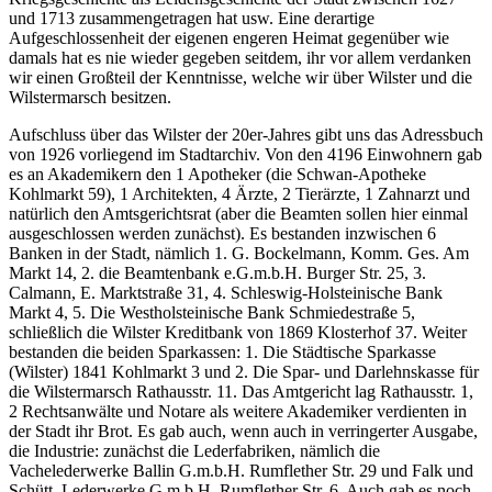
und 1713 zusammengetragen hat usw. Eine derartige
Aufgeschlossenheit der eigenen engeren Heimat gegenüber wie
damals hat es nie wieder gegeben seitdem, ihr vor allem verdanken
wir einen Großteil der Kenntnisse, welche wir über Wilster und die
Wilstermarsch besitzen.
Aufschluss über das Wilster der 20er-Jahres gibt uns das Adressbuch
von 1926 vorliegend im Stadtarchiv. Von den 4196 Einwohnern gab
es an Akademikern den 1 Apotheker (die Schwan-Apotheke
Kohlmarkt 59), 1 Architekten, 4 Ärzte, 2 Tierärzte, 1 Zahnarzt und
natürlich den Amtsgerichtsrat (aber die Beamten sollen hier einmal
ausgeschlossen werden zunächst). Es bestanden inzwischen 6
Banken in der Stadt, nämlich 1. G. Bockelmann, Komm. Ges. Am
Markt 14, 2. die Beamtenbank e.G.m.b.H. Burger Str. 25, 3.
Calmann, E. Marktstraße 31, 4. Schleswig-Holsteinische Bank
Markt 4, 5. Die Westholsteinische Bank Schmiedestraße 5,
schließlich die Wilster Kreditbank von 1869 Klosterhof 37. Weiter
bestanden die beiden Sparkassen: 1. Die Städtische Sparkasse
(Wilster) 1841 Kohlmarkt 3 und 2. Die Spar- und Darlehnskasse für
die Wilstermarsch Rathausstr. 11. Das Amtgericht lag Rathausstr. 1,
2 Rechtsanwälte und Notare als weitere Akademiker verdienten in
der Stadt ihr Brot. Es gab auch, wenn auch in verringerter Ausgabe,
die Industrie: zunächst die Lederfabriken, nämlich die
Vachelederwerke Ballin G.m.b.H. Rumflether Str. 29 und Falk und
Schütt, Lederwerke G.m.b.H. Rumflether Str. 6. Auch gab es noch