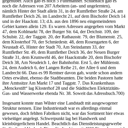
gegenüber. Auch gab es noch 5 Fuhrmänner. Schließlich gab es
noch die Adressen von 207 Arbeitern (an- und ungelernten),
nämlich Hinter der Stadt allein 31, in der Rumflether Straße 24, am
Rumflether Deich 26, im Landrecht 21, auf dem Bischofer Deich 14
und in der Haackstr. 13; d.h. aus den 1896 neu eingemeindeten
Gebiet kamen allein 129. Es waren Adressen angegeben vom Markt
47, dem Kohlmarkt 78, der Burger Str. 64, der Deichstr. 109, der
Schulstr. 22, der Taggstr. 20, der Rathausstr. 79, der Blumenstr. 25,
dem Klosterhof 70, der Schmiedestr. 48, dem Rosengarten 6, der
Neustadt 45, Hinter der Stadt 70, Am Steindamm 33, der
Rumflether Str. 49, dem Rumflether Deich 36, der Neuen Burger
Straße 31, dem Krumwehl 46, der Haackstraße 20, dem Bischofer
Deich 38, Am Neudeich 1, der Bahnhofstr. Erst 5, der Mühlenstr.
24, dem Audeich 6, der Langen Reihe 21, der Allee 6 und dem
Landrecht 66. Dass es 99 Rentner davon gab, wurde schon andern
Ortes erwähnt, ebenso die Stadtbeamten. Die beiden Pastoren hatte
ihre Amtssitze Am Markt 17 und Taggstr. 7. Das Krankenhaus
„Menckestift“ lag Klosterhof 28 und die Städtischen Elektrizitäts-
Gas- und Wasserwerke ebenda Nr. 38. Soweit das Adressbuch.700)
Insgesamt konnte man Wilster eine Landstadt mit ausgewogener
Struktur nennen. Eine Industriestadt war es allerdings einmal
gewesen, doch fehlten Fabriken nicht, war das Sortiment hier etwas
vielseitiger angelegt. Schwerpunkt lag bei Handwerk und
kleinbürgerlichem Handel. Beachtlich das Dienstleistungsgewerbe