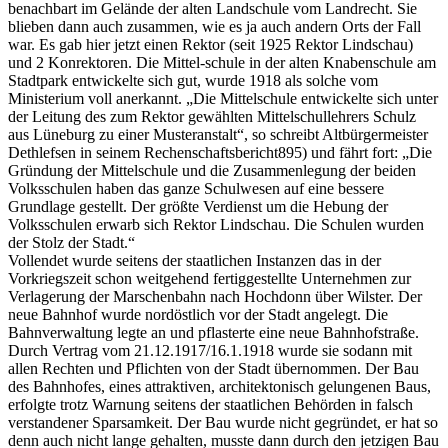
benachbart im Gelände der alten Landschule vom Landrecht. Sie
blieben dann auch zusammen, wie es ja auch andern Orts der Fall
war. Es gab hier jetzt einen Rektor (seit 1925 Rektor Lindschau)
und 2 Konrektoren. Die Mittel-schule in der alten Knabenschule am
Stadtpark entwickelte sich gut, wurde 1918 als solche vom
Ministerium voll anerkannt. „Die Mittelschule entwickelte sich unter
der Leitung des zum Rektor gewählten Mittelschullehrers Schulz
aus Lüneburg zu einer Musteranstalt“, so schreibt Altbürgermeister
Dethlefsen in seinem Rechenschaftsbericht895) und fährt fort: „Die
Gründung der Mittelschule und die Zusammenlegung der beiden
Volksschulen haben das ganze Schulwesen auf eine bessere
Grundlage gestellt. Der größte Verdienst um die Hebung der
Volksschulen erwarb sich Rektor Lindschau. Die Schulen wurden
der Stolz der Stadt.“
Vollendet wurde seitens der staatlichen Instanzen das in der
Vorkriegszeit schon weitgehend fertiggestellte Unternehmen zur
Verlagerung der Marschenbahn nach Hochdonn über Wilster. Der
neue Bahnhof wurde nordöstlich vor der Stadt angelegt. Die
Bahnverwaltung legte an und pflasterte eine neue Bahnhofstraße.
Durch Vertrag vom 21.12.1917/16.1.1918 wurde sie sodann mit
allen Rechten und Pflichten von der Stadt übernommen. Der Bau
des Bahnhofes, eines attraktiven, architektonisch gelungenen Baus,
erfolgte trotz Warnung seitens der staatlichen Behörden in falsch
verstandener Sparsamkeit. Der Bau wurde nicht gegründet, er hat so
denn auch nicht lange gehalten, musste dann durch den jetzigen Bau