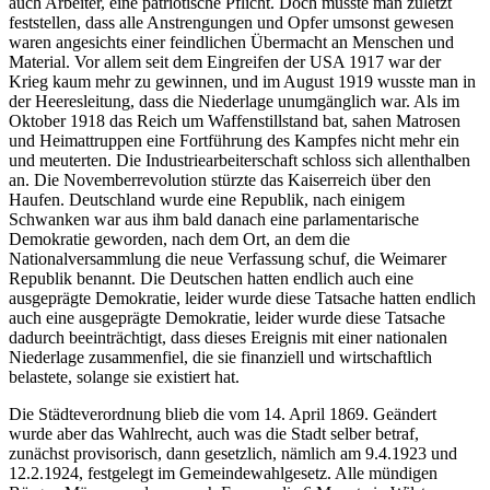
auch Arbeiter, eine patriotische Pflicht. Doch musste man zuletzt
feststellen, dass alle Anstrengungen und Opfer umsonst gewesen
waren angesichts einer feindlichen Übermacht an Menschen und
Material. Vor allem seit dem Eingreifen der USA 1917 war der
Krieg kaum mehr zu gewinnen, und im August 1919 wusste man in
der Heeresleitung, dass die Niederlage unumgänglich war. Als im
Oktober 1918 das Reich um Waffenstillstand bat, sahen Matrosen
und Heimattruppen eine Fortführung des Kampfes nicht mehr ein
und meuterten. Die Industriearbeiterschaft schloss sich allenthalben
an. Die Novemberrevolution stürzte das Kaiserreich über den
Haufen. Deutschland wurde eine Republik, nach einigem
Schwanken war aus ihm bald danach eine parlamentarische
Demokratie geworden, nach dem Ort, an dem die
Nationalversammlung die neue Verfassung schuf, die Weimarer
Republik benannt. Die Deutschen hatten endlich auch eine
ausgeprägte Demokratie, leider wurde diese Tatsache hatten endlich
auch eine ausgeprägte Demokratie, leider wurde diese Tatsache
dadurch beeinträchtigt, dass dieses Ereignis mit einer nationalen
Niederlage zusammenfiel, die sie finanziell und wirtschaftlich
belastete, solange sie existiert hat.
Die Städteverordnung blieb die vom 14. April 1869. Geändert
wurde aber das Wahlrecht, auch was die Stadt selber betraf,
zunächst provisorisch, dann gesetzlich, nämlich am 9.4.1923 und
12.2.1924, festgelegt im Gemeindewahlgesetz. Alle mündigen