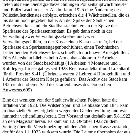
treten als neue Dienstgradbezeichnungen Polizeihauptwachtmeister
und Polizeiwachtmeister. Als im Jahre 1925 eine Änderung des
Polizeiaußendienstes erfolgte, erloschen die 4 Wächterstellen, die es
bis dahin noch gegeben hatte. An der Spitze der Städtischen
Betriebswerke stand ein Stadtbau-techniker, an der Spitze der
Sparkasse der Sparkassenrendant. Es gab dann noch in der
Verwaltung zwei Verwaltungssekretäre und zwei
Verwaltungsgehilfen, in der Kasse einen Kassensekretär, bei der
Sparkasse ein Sparkassengegenbuchführer, einen Technischen
Leiter bei den Betriebswerken, schließlich noch zwei Amtsgehilfen.
Fürs Altersheim blieb es beim Armenhausökonom. 9 Arbeiter
wurden von der Stadt beschäftigt (4 Arbeiter, 4 Monteure und 1
Rohrleger), für sie gab es seit 1928 Reichsmanteltarif und Lokaltarif
für die Provinz S.-H. (Übrigens waren 2 Lehrer, 4 Bürogehilfen und
1 Arbeiter der Stadt im Kriege gefallen). Das Archiv der Stadt kam
1925 in den oberen Saal des Gartenhauses des Doosschen
Anwesens.699)
Eine der wenigen von der Stadt erwünschten Folgen hatte die
Inflation von 1923. Die Wilster Spar- und Leihkasse von 1841 kam
in finanzielle Schwierigkeiten wegen der Geldentwertung und war
nunmehr verhandlungsbereit. Der Vorstand trat deshalb am 5.8.1922
an den Magistrat heran. Es kam am 12. Oktober 1922 zu dem
Vertrag über die Verschmelzung mit der städtischen Kasse zustande,
der für den 1.1.1923 wirksam wurde. Die Leitung übernahm der aus