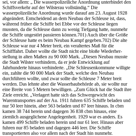
sei, vor allem: „ Die wasserpolizeiliche Anordnung unterbindet den
Schiffsverkehr auf der Wilsterau vollständig.“ Die
wasserpolizeiliche Anordnung wurde darauf am 23. August 1928
abgeändert. Entscheidend an dem Neubau der Schleuse ist, dass,
während früher die Schiffe bei Ebbe vor der Schleuse liegen
mussten, da die Schleuse dann zu wenig Tiefgang hatte, nunmehr
die Schiffe ungestört passieren können.701) Auch über die Größe
der Schleuse hatte es beim Neubau Kampf gegeben.702) Die alte
Schleuse war nur 4 Meter breit, ein veraltertes Maß für die
Schifffahrt. Daher wollte die Stadt nicht eine bloße Wiederher-
stellung in alten Maßen zu 90 000 Mark. „Diesen Neubau musste
die Stadt Wilster verhindern, da er jede Entwicklung auf
Jahrhunderte hinaus verhinderte. „Die Schleusenkommune willigte
ein, zahlte die 90 000 Mark der Stadt, welche den Neubau
durchführen wollte, und zwar sollte die Schleuse 7 Meter breit
werden. Das lehnte aber die Wasserbaubehörde ab, sie wollte nur
eine Breite von 5 Metern bewilligen. „Zum Glück hat die Stadt ihre
Ziele erreicht. „Verlagert hatte sich das Schwergewicht des
Warentransportes auf der Au. 1911 fuhren 635 Schiffe beladen und
nur 50 leer hinein, aber 563 beladen und 87 leer hinaus. In cbm
kamen 38 744 herein und dagegen 36 838 cbm hinaus, eine
ziemlich ausgeglichene Angelegenheit. 1929 war es anders. Es
kamen 499 Schiffe beladen herein und nur 61 leer. Hinaus aber
fuhren nur 85 beladen und dagegen 446 leer. Die Schiffe
transportierten also vor allem nach der Stadt hin nunmehr.