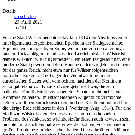
Details
Geschichte
29. April 2021
55481
Für die Stadt Wilster bedeutete das Jahr 1914 den Abschluss einer
im Allgemeinen ergebnisreichen Epoche in der Stadtgeschichte.
Ergebnisreich im positiven Sinne, wenn man von den allerdings
fatalen Rückschlägen im industriellen Bereich absieht. Wilster ist
damals wirklich, wie Bürgermeister Dethlefsen festgestellt hat, eine
moderne Stadt geworden. Diese Epoche endete zugleich mit einem
für das ganze Reich, nicht etwa nur für Wilster folgenreichen
tragischen Ereignis. Die Träger der Verantwortung in der
europäischen Staatenwelt vermochten, nachdem der Kontinent
schon jahrelang von Krise zu Krise getaumelt war, die sich
ballenden Konfliktstoffe zwischen den Staaten nicht mehr unter
Kontrolle zu halten. Im entscheidenden Augenblick vermochte
keiner von ihnen zurückzustecken, und der Kontinent und mit ihm
die übrige Erde schlitterte in den 1. Weltkrieg (Aug. 1914). Für eine
Stadt wie Wilster bedeutete dieses, dass nunmehr die vielen
Probleme des Winkels, so wichtig sie für diesen auch gewesen sein
mochten und auch einmal wieder werden sollten, vor dem einem
großen Probleme zurückzustehen hatten. Die wehrfähigen Männer