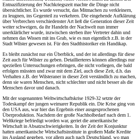
Entnazifizierung der Nachkriegszeit machte die Dinge nicht
übersichtlicher. Es wurde versucht, das Mitmachen zu verkleinern,
zu leugnen, ins Gegenteil zu verkehren. Die eingehende Aufklärung
über Verbrechen verschiedenster Art ließ die Generation dieser Zeit
weiter schweigen, da ihr Handeln der Nachwelt nun immer
unerklärlicher wurde, inzwischen sterben ihre Vertreter dahin und
nehmen das Wissen mit ins Grab, wie es nun eigentlich z.B. in der
Stadt Wilster gewesen ist. Für den Stadthistoriker ein Handikap.
Es bleibt zunächst nur ein Überblick, und der ist allerdings für diese
Zeit auch für Wilster zu geben. Detaillierteres können allerdings nur
speziellen Untersuchungen erbringen, die nicht vorliegen, die bald
erfolgen müssten und zwar mit dem Ziel, auch diese Zeit, d.h. das
Verhalten z.B. der Wilsteraner in dieser Zeit verständlich zu machen,
denn sie waren Menschen, nicht schlechter und nicht besser als die
Menschen davor und danach.
Mit der sogenannten Weltwirtschaftskrise 1929-32 setzte der
Todeskampf der jungen weimarer Republik ein. Die Krise ging von
den USA aus, war hier das Ergebnis einer ausgesprochenen
Überproduktion. Nachdem der große Nachholbedarf nach dem 1.
Weltkriege befriedigt worden war, geriet die amerikanische
Wirtschaft in Absatzschwierigkeiten. In der Zeit der Konjunktur
hatten amerikanische Wirtschaftsinstitute in großem Maße Kredite
ins Ausland gegeben, vor allem auch nach Deutschland, wo man