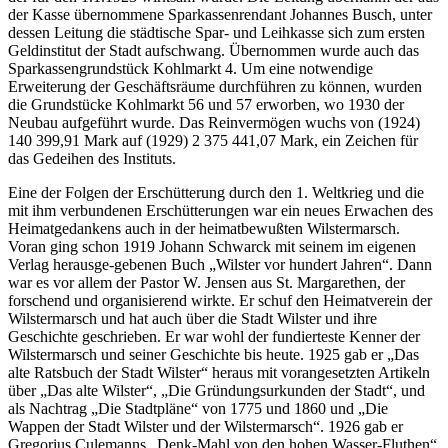
der Kasse übernommene Sparkassenrendant Johannes Busch, unter
dessen Leitung die städtische Spar- und Leihkasse sich zum ersten
Geldinstitut der Stadt aufschwang. Übernommen wurde auch das
Sparkassengrundstück Kohlmarkt 4. Um eine notwendige
Erweiterung der Geschäftsräume durchführen zu können, wurden
die Grundstücke Kohlmarkt 56 und 57 erworben, wo 1930 der
Neubau aufgeführt wurde. Das Reinvermögen wuchs von (1924)
140 399,91 Mark auf (1929) 2 375 441,07 Mark, ein Zeichen für
das Gedeihen des Instituts.
Eine der Folgen der Erschütterung durch den 1. Weltkrieg und die
mit ihm verbundenen Erschütterungen war ein neues Erwachen des
Heimatgedankens auch in der heimatbewußten Wilstermarsch.
Voran ging schon 1919 Johann Schwarck mit seinem im eigenen
Verlag herausge-gebenen Buch „Wilster vor hundert Jahren“. Dann
war es vor allem der Pastor W. Jensen aus St. Margarethen, der
forschend und organisierend wirkte. Er schuf den Heimatverein der
Wilstermarsch und hat auch über die Stadt Wilster und ihre
Geschichte geschrieben. Er war wohl der fundierteste Kenner der
Wilstermarsch und seiner Geschichte bis heute. 1925 gab er „Das
alte Ratsbuch der Stadt Wilster“ heraus mit vorangesetzten Artikeln
über „Das alte Wilster“, „Die Gründungsurkunden der Stadt“, und
als Nachtrag „Die Stadtpläne“ von 1775 und 1860 und „Die
Wappen der Stadt Wilster und der Wilstermarsch“. 1926 gab er
Gregorius Culemanns „Denk-Mahl von den hohen Wasser-Fluthen“