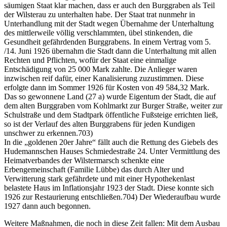
säumigen Staat klar machen, dass er auch den Burggraben als Teil
der Wilsterau zu unterhalten habe. Der Staat trat nunmehr in
Unterhandlung mit der Stadt wegen Übernahme der Unterhaltung
des mittlerweile völlig verschlammten, übel stinkenden, die
Gesundheit gefährdenden Burggrabens. In einem Vertrag vom 5.
/14. Juni 1926 übernahm die Stadt dann die Unterhaltung mit allen
Rechten und Pflichten, wofür der Staat eine einmalige
Entschädigung von 25 000 Mark zahlte. Die Anlieger waren
inzwischen reif dafür, einer Kanalisierung zuzustimmen. Diese
erfolgte dann im Sommer 1926 für Kosten von 49 584,32 Mark.
Das so gewonnene Land (27 a) wurde Eigentum der Stadt, die auf
dem alten Burggraben vom Kohlmarkt zur Burger Straße, weiter zur
Schulstraße und dem Stadtpark öffentliche Fußsteige errichten ließ,
so ist der Verlauf des alten Burggrabens für jeden Kundigen
unschwer zu erkennen.703)
In die „goldenen 20er Jahre“ fällt auch die Rettung des Giebels des
Hudemannschen Hauses Schmiedestraße 24. Unter Vermittlung des
Heimatverbandes der Wilstermarsch schenkte eine
Erbengemeinschaft (Familie Lübbe) das durch Alter und
Verwitterung stark gefährdete und mit einer Hypothekenlast
belastete Haus im Inflationsjahr 1923 der Stadt. Diese konnte sich
1926 zur Restaurierung entschließen.704) Der Wiederaufbau wurde
1927 dann auch begonnen.
Weitere Maßnahmen, die noch in diese Zeit fallen: Mit dem Ausbau