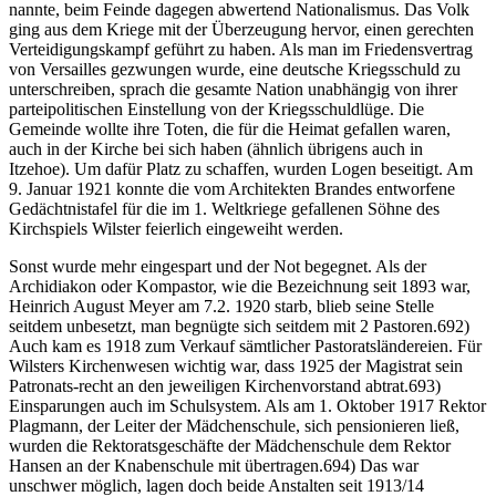
nannte, beim Feinde dagegen abwertend Nationalismus. Das Volk
ging aus dem Kriege mit der Überzeugung hervor, einen gerechten
Verteidigungskampf geführt zu haben. Als man im Friedensvertrag
von Versailles gezwungen wurde, eine deutsche Kriegsschuld zu
unterschreiben, sprach die gesamte Nation unabhängig von ihrer
parteipolitischen Einstellung von der Kriegsschuldlüge. Die
Gemeinde wollte ihre Toten, die für die Heimat gefallen waren,
auch in der Kirche bei sich haben (ähnlich übrigens auch in
Itzehoe). Um dafür Platz zu schaffen, wurden Logen beseitigt. Am
9. Januar 1921 konnte die vom Architekten Brandes entworfene
Gedächtnistafel für die im 1. Weltkriege gefallenen Söhne des
Kirchspiels Wilster feierlich eingeweiht werden.
Sonst wurde mehr eingespart und der Not begegnet. Als der
Archidiakon oder Kompastor, wie die Bezeichnung seit 1893 war,
Heinrich August Meyer am 7.2. 1920 starb, blieb seine Stelle
seitdem unbesetzt, man begnügte sich seitdem mit 2 Pastoren.692)
Auch kam es 1918 zum Verkauf sämtlicher Pastoratsländereien. Für
Wilsters Kirchenwesen wichtig war, dass 1925 der Magistrat sein
Patronats-recht an den jeweiligen Kirchenvorstand abtrat.693)
Einsparungen auch im Schulsystem. Als am 1. Oktober 1917 Rektor
Plagmann, der Leiter der Mädchenschule, sich pensionieren ließ,
wurden die Rektoratsgeschäfte der Mädchenschule dem Rektor
Hansen an der Knabenschule mit übertragen.694) Das war
unschwer möglich, lagen doch beide Anstalten seit 1913/14