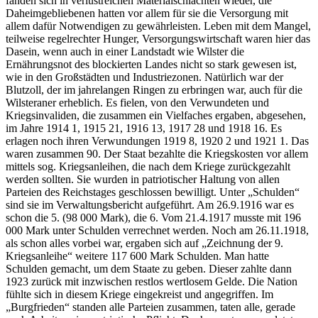
fanden sich in verlustreichen Materialschlachten wieder, die
Daheimgebliebenen hatten vor allem für sie die Versorgung mit
allem dafür Notwendigen zu gewährleisten. Leben mit dem Mangel,
teilweise regelrechter Hunger, Versorgungswirtschaft waren hier das
Dasein, wenn auch in einer Landstadt wie Wilster die
Ernährungsnot des blockierten Landes nicht so stark gewesen ist,
wie in den Großstädten und Industriezonen. Natürlich war der
Blutzoll, der im jahrelangen Ringen zu erbringen war, auch für die
Wilsteraner erheblich. Es fielen, von den Verwundeten und
Kriegsinvaliden, die zusammen ein Vielfaches ergaben, abgesehen,
im Jahre 1914 1, 1915 21, 1916 13, 1917 28 und 1918 16. Es
erlagen noch ihren Verwundungen 1919 8, 1920 2 und 1921 1. Das
waren zusammen 90. Der Staat bezahlte die Kriegskosten vor allem
mittels sog. Kriegsanleihen, die nach dem Kriege zurückgezahlt
werden sollten. Sie wurden in patriotischer Haltung von allen
Parteien des Reichstages geschlossen bewilligt. Unter „Schulden“
sind sie im Verwaltungsbericht aufgeführt. Am 26.9.1916 war es
schon die 5. (98 000 Mark), die 6. Vom 21.4.1917 musste mit 196
000 Mark unter Schulden verrechnet werden. Noch am 26.11.1918,
als schon alles vorbei war, ergaben sich auf „Zeichnung der 9.
Kriegsanleihe“ weitere 117 600 Mark Schulden. Man hatte
Schulden gemacht, um dem Staate zu geben. Dieser zahlte dann
1923 zurück mit inzwischen restlos wertlosem Gelde. Die Nation
fühlte sich in diesem Kriege eingekreist und angegriffen. Im
„Burgfrieden“ standen alle Parteien zusammen, taten alle, gerade