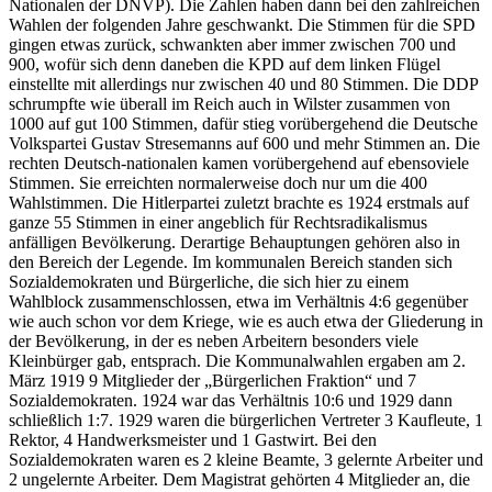
Nationalen der DNVP). Die Zahlen haben dann bei den zahlreichen
Wahlen der folgenden Jahre geschwankt. Die Stimmen für die SPD
gingen etwas zurück, schwankten aber immer zwischen 700 und
900, wofür sich denn daneben die KPD auf dem linken Flügel
einstellte mit allerdings nur zwischen 40 und 80 Stimmen. Die DDP
schrumpfte wie überall im Reich auch in Wilster zusammen von
1000 auf gut 100 Stimmen, dafür stieg vorübergehend die Deutsche
Volkspartei Gustav Stresemanns auf 600 und mehr Stimmen an. Die
rechten Deutsch-nationalen kamen vorübergehend auf ebensoviele
Stimmen. Sie erreichten normalerweise doch nur um die 400
Wahlstimmen. Die Hitlerpartei zuletzt brachte es 1924 erstmals auf
ganze 55 Stimmen in einer angeblich für Rechtsradikalismus
anfälligen Bevölkerung. Derartige Behauptungen gehören also in
den Bereich der Legende. Im kommunalen Bereich standen sich
Sozialdemokraten und Bürgerliche, die sich hier zu einem
Wahlblock zusammenschlossen, etwa im Verhältnis 4:6 gegenüber
wie auch schon vor dem Kriege, wie es auch etwa der Gliederung in
der Bevölkerung, in der es neben Arbeitern besonders viele
Kleinbürger gab, entsprach. Die Kommunalwahlen ergaben am 2.
März 1919 9 Mitglieder der „Bürgerlichen Fraktion“ und 7
Sozialdemokraten. 1924 war das Verhältnis 10:6 und 1929 dann
schließlich 1:7. 1929 waren die bürgerlichen Vertreter 3 Kaufleute, 1
Rektor, 4 Handwerksmeister und 1 Gastwirt. Bei den
Sozialdemokraten waren es 2 kleine Beamte, 3 gelernte Arbeiter und
2 ungelernte Arbeiter. Dem Magistrat gehörten 4 Mitglieder an, die