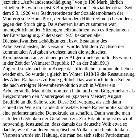
jetzt eine „Aufwandsentschädigung“ von je 100 Mark jährlich
erhielten. Es waren meist 3 Bürgerliche und 1 Sozialdemokrat. Seit
dem 9.3. 1926 war Stadtverordneter der Sozialdemokraten der
Maurergeselle Hans Prox, der dann dem Hitlerregime ja besonders
gegen den Strich ging. Da Arbeitern kaum zuzumuten war,
unentgeltlich an den Sitzungen teilzunehmen, gab es Regelungen
der Entschädigung. Zuletzt seit 1923 bekamen alle
Dienstaufwandsentschädigungen, bzw. Erstattung des
Arbeitsverdienstes, der versäumt wurde. Mit dem Wachsen der
kommunalen Aufgaben wuchsen auch die städtischen
Kommissionen an, zu denen jeder Abgeordnete gehörte. Es waren
in der Zeit der Weimarer Republik 17 an der Zahl.691)
Zögernd setzte nach dem Kriege das öffentliche kommunale Leben
wieder ein. So wurde ja gleich im Winter 1918/19 die Restaurierung
des Alten Rathauses zu Ende geführt. Das war noch in den Zeiten,
die nach erfolgter Novemberrevolution auch in Wilster ein
Arbeiterrat die Macht übernommen hatte und dem Bürgermeister als
Beigeordneten den Maurergesellen (späteren Meister) August
Bredfeld an die Seite setzte. Diese Zeit verging, als sich dann
schnell der Wille im Lande durchsetzte, keine Räterepublik sondern
eine parlamentarische Demokratie zu schaffen. Dann wandte man
sich dem Gedenken der Gefallenen zu. Zur Erläuterung ist es wohl
notwendig, festzustellen, dass damals das deutsche Volk etwa so
dachte, wie die anderen europäischen Völker noch heute denken.
Vertreten wurde ein Haltung, die man bei sich selber Patriotismus