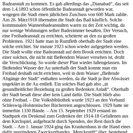
Badeanstalt zu kommen. Es gab allerdings das „Dianabad“, das seit
dem 1.4.1893 schon öffentliche Badeanstalt geworden war,
wogegen die Stadt einen jährlichen Zuschuss von 600 Mark zahlte.
Am 26. März1918 übernahm die Stadt das Bad käuflich. Solche
kommunalen Wannenbadeanstalten waren zu der Zeit wichtig, da
nur wenige Wohnungen selber Badezimmer besaßen. Der Versuch,
eine Freibadeanstalt zu errichten, scheiterte an den zu großen
Problemen. 1921 hatte man in Rumfleth oberhalb der Stadt eine
solche errichtet. Sie musste 1923 schon wieder aufgegeben werden.
Die Stadt wollte eine Badeanstalt auf dem Brook errichten. Doch
einer solchen, die nicht mit fließendem Wasser versehen ist, droht
die Verschlickung. So wurde dieser Plan wieder fallengelassen. Im
fließenden Wasser der Au unterhalb der Stadt konnte man ein
Freibad deshalb nicht errichten, weil in dem Wasser „fließende
Abgänge der Stadt“ enthalten werden, da die Stadt ja ihre Abwässer
ungeklärt in die Au entließ. Ein solches Bad gab also „in
gesundheitlicher Beziehung zu großen Bedenken Anlaß“. Oberhalb
der Stadt besaß diese aber kein Land dafür. Die Stadt blieb also
ohne Freibad. – Die Volksbibliothek wurde 1923 an den Verband
Schleswig-Holsteinischer Büchereien angeschlossen. 1929 hatte sie
immerhin 1330 Bände. – Am 15. September 1929 erstand im
Stadtpark ein Denkmal zum Gedenken der 1914-18 Gefallenen aus
dem Kirchspiel, aufgebracht durch Spenden, der Rest durch die
Stadt. – Am 1. Januar 1924 ging das Krankenhaus in die Hand eines
dafür gegründeten Zweckverbandes „Menckestift“ über, bestehend