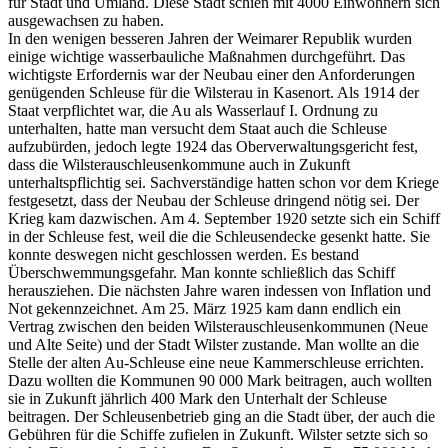
für Stadt und Umland. Diese Stadt schien mit 4000 Einwohnern sich
ausgewachsen zu haben.
In den wenigen besseren Jahren der Weimarer Republik wurden
einige wichtige wasserbauliche Maßnahmen durchgeführt. Das
wichtigste Erfordernis war der Neubau einer den Anforderungen
genügenden Schleuse für die Wilsterau in Kasenort. Als 1914 der
Staat verpflichtet war, die Au als Wasserlauf I. Ordnung zu
unterhalten, hatte man versucht dem Staat auch die Schleuse
aufzubürden, jedoch legte 1924 das Oberverwaltungsgericht fest,
dass die Wilsterauschleusenkommune auch in Zukunft
unterhaltspflichtig sei. Sachverständige hatten schon vor dem Kriege
festgesetzt, dass der Neubau der Schleuse dringend nötig sei. Der
Krieg kam dazwischen. Am 4. September 1920 setzte sich ein Schiff
in der Schleuse fest, weil die die Schleusendecke gesenkt hatte. Sie
konnte deswegen nicht geschlossen werden. Es bestand
Überschwemmungsgefahr. Man konnte schließlich das Schiff
herausziehen. Die nächsten Jahre waren indessen von Inflation und
Not gekennzeichnet. Am 25. März 1925 kam dann endlich ein
Vertrag zwischen den beiden Wilsterauschleusenkommunen (Neue
und Alte Seite) und der Stadt Wilster zustande. Man wollte an die
Stelle der alten Au-Schleuse eine neue Kammerschleuse errichten.
Dazu wollten die Kommunen 90 000 Mark beitragen, auch wollten
sie in Zukunft jährlich 400 Mark den Unterhalt der Schleuse
beitragen. Der Schleusenbetrieb ging an die Stadt über, der auch die
Gebühren für die Schiffe zufielen in Zukunft. Wilster setzte sich so