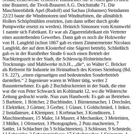
eine Brauerei, die Tivoli-Brauerei A.G. Deichstraße 71. Die
Maschinenfabrik Apel (Rudolf) und Sachau (Johannes) Steindamm
22/23 baute die Windmotoren und Windturbinen, die allmählich
Hollers Schöpfmühlen ersetzten, (um dann selber durch große
Pumpwerke ersetzt zu werden). Heinrich Simonsen vom Krumwehl
1 nannte sich Fabrikant. Er war als Zigarrenfabrikant ein Vertreter
eines aussterbenden Gewerbes. Dann gab es noch die Holzwerke
von H. Langfeld (schon 1867 gab es einen Zimmermeister Nicolaus
Langfeld, der auf dem Klosterhof eine Sägerei betrieb). Schließlich
gab es in der Rumflether Straße 6 noch einen Betrieb der
Nachkriegszeit in der Stadt, die Schleswig-Holsteinischen
Trocknungs- und Mahlwerke m.b.H., „die“, so Walter C. Bröcker
als Referent für Industrie im Heimatbuch des Kreises Steinburg (Bd.
I S. 227), „einen eigenartigen und bedeutenden Sonderbetrieb
darstellen.“ 2 Ingenieure waren in Wilster tätig, weiter 2
Bauunternehmer. Es gab 2 Buchdruckereien in der Stadt, die eine
war die von Peter Schwarck im Kohlmarkt 12, wo die Wilstersche
Zeitung gedruckt wurde. Nun zum Handwerk: Es gab an Betrieben
5 Barbiere, 1 Böttcher, 2 Buchbinder, 1 Bürstenmacher, 1 Drechsler,
1 Elektriker, 3 Gärtner, 3 Gerber, 1 Glaser, 1 Goldschmied, 1 Imker,
2 Installateure, 4 Klempner, 1 Korbmacher, 3 Konditoren, 1
Maschinenbauer, 15 Maler, 14 Maurer, 4 Mechaniker, 3 Meieristen,
3 Müller, 1 Ofensetzer, 3 Photographen, 2 Putz-machereien, 7
Sattler, 14 Schlachter (in 5 Schlachtereien), 3 Schlosser, 9 Schmiede,