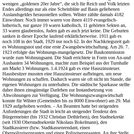
wenigen „goldenen 20er Jahre“, die sich für Reich und Volk letzten
Endes allerdings nur als eine Scheinblüte auf Basis geliehenen
Auslandsgeldes herausstellen sollten. Wilster zählte damals 4182
Einwohner. Noch immer waren von ihnen 4119 evangelisch-
lutherisch, nur ganze 19 waren katholisch, 11 gehörten Sekten an,
33 waren glaubenslos, Juden gab es auch jetzt keine. Die Geburten
sanken in dieser Epoche laufend erklärlicherweise. 1911 gab es
noch 108 in der Stadt, 1929 nur noch 62. In der Nachkriegszeit gab
es Wohnungsnot und eine erste Zwangsbewirtschaftung. Am 26. 7.
1923 erfolgte das Wohnungs-mangelgesetz. Die Baukommission
wurde zum Wohnungsamt. Die Stadt errichtete in Form von An-und
Ausbauten 34 Wohnungen, machte zum Beispiel aus der Turnhalle
am Markt 3 Wohnungen. 1.4.1924 gab es eine Hauszinssteuer.
Hausbesitzer mussten eine Hauszinssteuer aufbringen, um neue
Wohnungen zu schaffen. Dadurch waren sie oft nicht im Stande, die
eigenen Wohnungen zu unterhalten. Die städtische Sparkasse stellte
daher ihnen zinsgünstige Darlehen zur Instandsetzung von
Altwohnungen zur Verfügung. Die Wohnungszwangswirtschaft
konnte für Wilster (Gemeinden bis zu 8000 Einwohner) am 29. Mai
1929 aufgehoben werden. – An Beamten hatte bei steigenden
Anforderungen die Stadt in leicht an steigender Tendenz den
Bürgermeister (bis 1932 Christian Dethlefsen), den Stadtsekretär
(seit 1930 Oberstadtsekretär Nikolaus Bokelmann), den
Stadtkassierer (bzw. Stadtkassenrendant, einen
Oberpolizeisergeanten und einen Polizeisergeaanten. An ihre Stelle