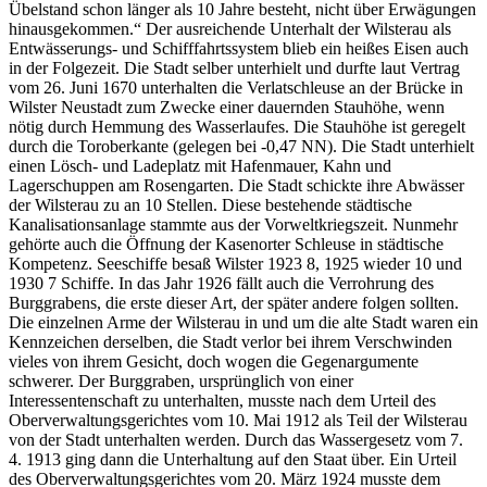
Übelstand schon länger als 10 Jahre besteht, nicht über Erwägungen
hinausgekommen.“ Der ausreichende Unterhalt der Wilsterau als
Entwässerungs- und Schifffahrtssystem blieb ein heißes Eisen auch
in der Folgezeit. Die Stadt selber unterhielt und durfte laut Vertrag
vom 26. Juni 1670 unterhalten die Verlatschleuse an der Brücke in
Wilster Neustadt zum Zwecke einer dauernden Stauhöhe, wenn
nötig durch Hemmung des Wasserlaufes. Die Stauhöhe ist geregelt
durch die Toroberkante (gelegen bei -0,47 NN). Die Stadt unterhielt
einen Lösch- und Ladeplatz mit Hafenmauer, Kahn und
Lagerschuppen am Rosengarten. Die Stadt schickte ihre Abwässer
der Wilsterau zu an 10 Stellen. Diese bestehende städtische
Kanalisationsanlage stammte aus der Vorweltkriegszeit. Nunmehr
gehörte auch die Öffnung der Kasenorter Schleuse in städtische
Kompetenz. Seeschiffe besaß Wilster 1923 8, 1925 wieder 10 und
1930 7 Schiffe. In das Jahr 1926 fällt auch die Verrohrung des
Burggrabens, die erste dieser Art, der später andere folgen sollten.
Die einzelnen Arme der Wilsterau in und um die alte Stadt waren ein
Kennzeichen derselben, die Stadt verlor bei ihrem Verschwinden
vieles von ihrem Gesicht, doch wogen die Gegenargumente
schwerer. Der Burggraben, ursprünglich von einer
Interessentenschaft zu unterhalten, musste nach dem Urteil des
Oberverwaltungsgerichtes vom 10. Mai 1912 als Teil der Wilsterau
von der Stadt unterhalten werden. Durch das Wassergesetz vom 7.
4. 1913 ging dann die Unterhaltung auf den Staat über. Ein Urteil
des Oberverwaltungsgerichtes vom 20. März 1924 musste dem