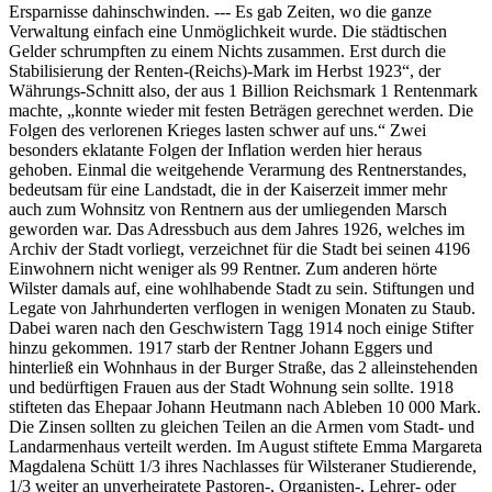
Ersparnisse dahinschwinden. --- Es gab Zeiten, wo die ganze
Verwaltung einfach eine Unmöglichkeit wurde. Die städtischen
Gelder schrumpften zu einem Nichts zusammen. Erst durch die
Stabilisierung der Renten-(Reichs)-Mark im Herbst 1923“, der
Währungs-Schnitt also, der aus 1 Billion Reichsmark 1 Rentenmark
machte, „konnte wieder mit festen Beträgen gerechnet werden. Die
Folgen des verlorenen Krieges lasten schwer auf uns.“ Zwei
besonders eklatante Folgen der Inflation werden hier heraus
gehoben. Einmal die weitgehende Verarmung des Rentnerstandes,
bedeutsam für eine Landstadt, die in der Kaiserzeit immer mehr
auch zum Wohnsitz von Rentnern aus der umliegenden Marsch
geworden war. Das Adressbuch aus dem Jahres 1926, welches im
Archiv der Stadt vorliegt, verzeichnet für die Stadt bei seinen 4196
Einwohnern nicht weniger als 99 Rentner. Zum anderen hörte
Wilster damals auf, eine wohlhabende Stadt zu sein. Stiftungen und
Legate von Jahrhunderten verflogen in wenigen Monaten zu Staub.
Dabei waren nach den Geschwistern Tagg 1914 noch einige Stifter
hinzu gekommen. 1917 starb der Rentner Johann Eggers und
hinterließ ein Wohnhaus in der Burger Straße, das 2 alleinstehenden
und bedürftigen Frauen aus der Stadt Wohnung sein sollte. 1918
stifteten das Ehepaar Johann Heutmann nach Ableben 10 000 Mark.
Die Zinsen sollten zu gleichen Teilen an die Armen vom Stadt- und
Landarmenhaus verteilt werden. Im August stiftete Emma Margareta
Magdalena Schütt 1/3 ihres Nachlasses für Wilsteraner Studierende,
1/3 weiter an unverheiratete Pastoren-, Organisten-, Lehrer- oder