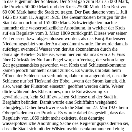
in das Eigentum der Schleuse. Der Staat gab zum Bau 75 000 Mark,
die Provinz 50 000 Mark und der Kreis 25000 Mark. Den Rest von
60 000 Mark hatte die Stadt zu tragen. Der Bau dauerte vom 1. Juli
1925 bis zum 11. August 1926. Die Gesamtkosten betrugen für die
Stadt dann doch rund 155 000 Mark. Schwierigkeiten machte
nunmehr eine wasserpolizeiliche Anordnung, in welcher der Kreis
auf ein Regulativ vom 3. März 1869 zurückgriff. Dieses war seiner
Zeit erlassen bzw. abgeschlossen worden, als das Burg-Kudenseer
Niederungsgebiet von der Au abgedämmt wurde. Ihr wurde damals
auferlegt, eventuell Wasser von der Au abzunehmen durch die
damalige Bebeker Schleuse, wenn hier ein Staumaß von 3 ½ Fuss
über Glückstädter Null am Pegel war, ein Vertrag, der schon lange
Zeit gegenstandslos geworden war. Kreis und Schleusenkommune
kamen jedoch nunmehr darauf zurück. Es wurde, um Stau beim
Öffnen der Schleuse zu verhindern, daher nun angeordnet, dass die
Schleuse nur bei Tiefstand der Ebbe, „wenn der Strom kantelt, d.h.
also, wenn der Flutstrom einsetzt“, geöffnet werden dürfe. Weiter
dürfe während des Ebbstromes, um die Entwässerung zu
gewährleisten, kein Schiff zwischen Schleuse und der Stadt in
Bergfahrt befinden. Damit wurde eine Schifffahrt weitgehend
lahmgelegt. Daher beschwerte sich die Stadt am 27. Mai 1927 beim
Oberpräsidenten der Provinz. Es wurde dabei festgestellt, dass das
Regulativ von 1869 nicht mehr existiere, dass derartige
wasserpolizeiliche Anordnung Sache des Regierungspräsidenten sei,
dass die Stadt sich mit der Wilsterauschleusenkommune voll einig