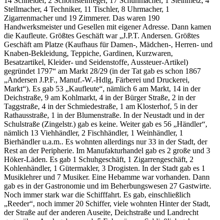
14 Schneider, 2 Schornsteinfeger, 17 Schuhmacher, 1 Steinmetz, 4
Stellmacher, 4 Techniker, 11 Tischler, 8 Uhrmacher, 1
Zigarrenmacher und 19 Zimmerer. Das waren 190
Handwerksmeister und Gesellen mit eigener Adresse. Dann kamen
die Kaufleute. Größtes Geschäft war „J.P.T. Andersen. Größtes
Geschäft am Platze (Kaufhaus für Damen-, Mädchen-, Herren- und
Knaben-Bekleidung, Teppiche, Gardinen, Kurzwaren,
Besatzartikel, Kleider- und Seidenstoffe, Aussteuer-Artikel)
gegründet 1797“ am Markt 28/29 (in der Tat gab es schon 1867
„Andersen J.P.F., Manuf.-W.-Hdlg, Färberei und Druckerei,
Markt“). Es gab 53 „Kaufleute“, nämlich 6 am Markt, 14 in der
Deichstraße, 9 am Kohlmarkt, 4 in der Bürger Straße, 2 in der
Taggstraße, 4 in der Schmiedestraße, 1 am Klosterhof, 5 in der
Rathausstraße, 1 in der Blumenstraße. In der Neustadt und in der
Schulstraße (Zingelstr.) gab es keine. Weiter gab es 56 „Händler“,
nämlich 13 Viehhändler, 2 Fischhändler, 1 Weinhändler, 1
Bierhändler u.a.m.. Es wohnten allerdings nur 33 in der Stadt, der
Rest an der Peripherie. Im Manufakturhandel gab es 2 große und 3
Höker-Läden. Es gab 1 Schuhgeschäft, 1 Zigarrengeschäft, 2
Kohlenhändler, 1 Gütermakler, 3 Drogisten. In der Stadt gab es 1
Musiklehrer und 7 Musiker. Eine Hebamme war vorhanden. Dann
gab es in der Gastronomie und im Beherbungswesen 27 Gastwirte.
Noch immer stark war die Schifffahrt. Es gab, einschließlich
„Reeder“, noch immer 20 Schiffer, viele wohnten Hinter der Stadt,
der Straße auf der anderen Auseite, Deichstraße und Landrecht