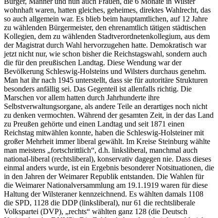
Bürger, Männer und nun auch Frauen, die 6 Monate in Wilster
wohnhaft waren, hatten gleiches, geheimes, direktes Wahlrecht, das
so auch allgemein war. Es blieb beim hauptamtlichen, auf 12 Jahre
zu wählenden Bürgermeister, den ehrenamtlich tätigen städtischen
Kollegien, dem zu wählenden Stadtverordnetenkollegium, aus dem
der Magistrat durch Wahl hervorzugehen hatte. Demokratisch war
jetzt nicht nur, wie schon bisher die Reichstagswahl, sondern auch
die für den preußischen Landtag. Diese Wendung war der
Bevölkerung Schleswig-Holsteins und Wilsters durchaus genehm.
Man hat ihr nach 1945 unterstellt, dass sie für autoritäre Strukturen
besonders anfällig sei. Das Gegenteil ist allenfalls richtig. Die
Marschen vor allem hatten durch Jahrhunderte ihre
Selbstverwaltungsorgane, als andere Teile an derartiges noch nicht
zu denken vermochten. Während der gesamten Zeit, in der das Land
zu Preußen gehörte und einen Landtag und seit 1871 einen
Reichstag mitwählen konnte, haben die Schleswig-Holsteiner mit
großer Mehrheit immer liberal gewählt. Im Kreise Steinburg wählte
man meistens „fortschrittlich“, d.h. linksliberal, manchmal auch
national-liberal (rechtsliberal), konservativ dagegen nie. Dass dieses
einmal anders wurde, ist ein Ergebnis besonderer Notsituationen, die
in den Jahren der Weimarer Republik entstanden. Die Wahlen für
die Weimarer Nationalversammlung am 19.1.1919 waren für diese
Haltung der Wilsteraner kennzeichnend. Es wählten damals 1108
die SPD, 1128 die DDP (linksliberal), nur 61 die rechtsliberale
Volkspartei (DVP), „rechts“ wählten ganz 128 (die Deutsch