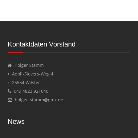
Kontaktdaten Vorstand
Holger Stamm
Adolf-Sievers-Weg 4
25554 Wilster
049 4823 921040
holger_stamm@gmx.de
News