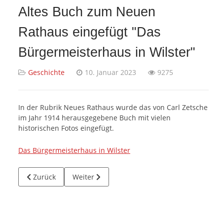
Altes Buch zum Neuen
Rathaus eingefügt "Das
Bürgermeisterhaus in Wilster"
Geschichte
10. Januar 2023
9275
In der Rubrik Neues Rathaus wurde das von Carl Zetsche
im Jahr 1914 herausgegebene Buch mit vielen
historischen Fotos eingefügt.
Das Bürgermeisterhaus in Wilster
Vorheriger Beitrag: Der Bürgermeistergarten in Wilster
Nächster Beitrag: Das Bürgermeisterhaus in 
Zurück
Weiter