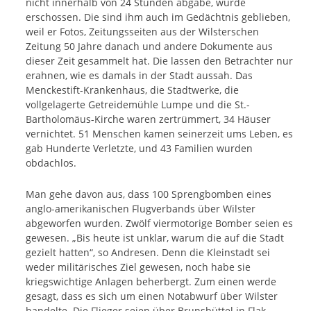
nicht innerhalb von 24 Stunden abgäbe, würde
erschossen. Die sind ihm auch im Gedächtnis geblieben,
weil er Fotos, Zeitungsseiten aus der Wilsterschen
Zeitung 50 Jahre danach und andere Dokumente aus
dieser Zeit gesammelt hat. Die lassen den Betrachter nur
erahnen, wie es damals in der Stadt aussah. Das
Menckestift-Krankenhaus, die Stadtwerke, die
vollgelagerte Getreidemühle Lumpe und die St.-
Bartholomäus-Kirche waren zertrümmert, 34 Häuser
vernichtet. 51 Menschen kamen seinerzeit ums Leben, es
gab Hunderte Verletzte, und 43 Familien wurden
obdachlos.
Man gehe davon aus, dass 100 Sprengbomben eines
anglo-amerikanischen Flugverbands über Wilster
abgeworfen wurden. Zwölf viermotorige Bomber seien es
gewesen. „Bis heute ist unklar, warum die auf die Stadt
gezielt hatten“, so Andresen. Denn die Kleinstadt sei
weder militärisches Ziel gewesen, noch habe sie
kriegswichtige Anlagen beherbergt. Zum einen werde
gesagt, dass es sich um einen Notabwurf über Wilster
handelte. Die Flieger seien über Brunsbüttel in Flak-