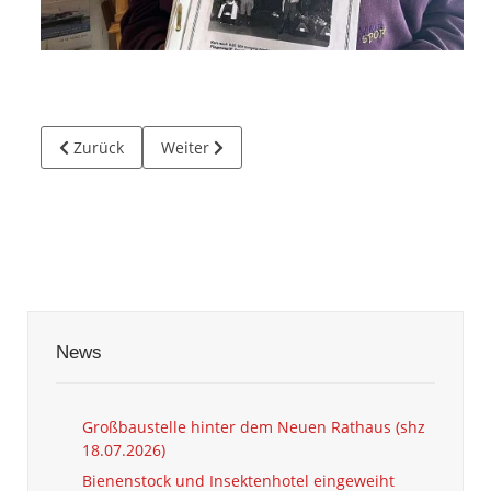
Vorheriger Beitrag: Helfer für Rathausfest gesucht (shz 17.
Nächster Beitrag: Naturkundemuseum brauch
Zurück
Weiter
News
Großbaustelle hinter dem Neuen Rathaus (shz
18.07.2026)
Bienenstock und Insektenhotel eingeweiht