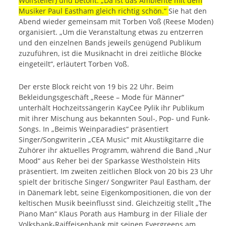
Wolfsteller) und betont: „Da ist das Ambiente mit dem
Musiker Paul Eastham gleich richtig schön.“
Sie hat den
Abend wieder gemeinsam mit Torben Voß (Reese Moden)
organisiert. „Um die Veranstaltung etwas zu entzerren
und den einzelnen Bands jeweils genügend Publikum
zuzuführen, ist die Musiknacht in drei zeitliche Blöcke
eingeteilt“, erläutert Torben Voß.
Der erste Block reicht von 19 bis 22 Uhr. Beim
Bekleidungsgeschäft „Reese – Mode für Männer“
unterhält Hochzeitssängerin KayCee Pylik ihr Publikum
mit ihrer Mischung aus bekannten Soul-, Pop- und Funk-
Songs. In „Beimis Weinparadies“ präsentiert
Singer/Songwriterin „CEA Music“ mit Akustikgitarre die
Zuhörer ihr aktuelles Programm, während die Band „Nur
Mood“ aus Reher bei der Sparkasse Westholstein Hits
präsentiert. Im zweiten zeitlichen Block von 20 bis 23 Uhr
spielt der britische Singer/ Songwriter Paul Eastham, der
in Dänemark lebt, seine Eigenkompositionen, die von der
keltischen Musik beeinflusst sind. Gleichzeitig stellt „The
Piano Man“ Klaus Porath aus Hamburg in der Filiale der
Volksbank-Raiffeisenbank mit seinen Evergreens am