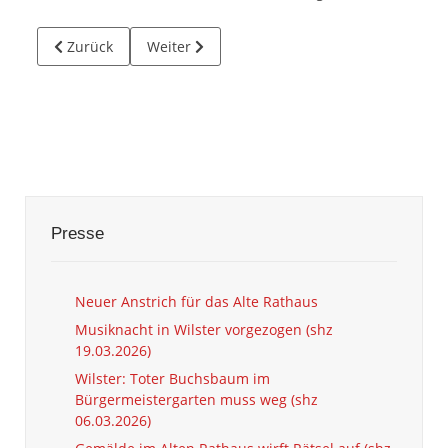
Vorheriger Beitrag: Lächeln für die Historischen Rathäuser
Nächster Beitrag: Erste Smiley-Geschwindigke
Zurück
Weiter
Presse
Neuer Anstrich für das Alte Rathaus
Musiknacht in Wilster vorgezogen (shz
19.03.2026)
Wilster: Toter Buchsbaum im
Bürgermeistergarten muss weg (shz
06.03.2026)