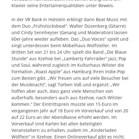
Klavier seine Entertainerqualitäten unter Beweis.
In der VR Bank in Holstein erklingt dann Beat Music mit
dem Duo „Frühstücksbeat“. Walter Düsenberg (Gitarre)
und Cindy Sennheyser (Gesang und Moderation) lassen
60er-Jahre wieder aufleben. Das „Duo Voices“ spielt und
singt unterdessen beim Möbelhaus Wolfsteller. Im
dritten Set von 21 bis 24 Uhr spielt die Band „Die Blaue
Stunde“ aus Itzehoe bei „Lamberty Fahrräder“ Jazz, Pop
und Soul, während zugleich im Kulturhaus Wilster die
Formation „Roast Apple“ aus Hamburg ihren Indie-Pop
zum Besten gibt. „Wir freuen uns auf viele Besucher bei
der Musiknacht“, sagt Torben Voß und ergänzt: „Wir
hoffen aber auch, dass ganz viele Menschen von
außerhalb, besonders auch aus Itzehoe, nach Wilster
kommen.“ Der Eintrittspreis musste von 15 Euro im
vergangenen Jahr auf 18 Euro im Vorverkauf und von 20
auf 22 Euro an der Abendkasse erhöht werden. Im
Vorverkauf sind Karten bei allen beteiligten
Veranstaltern zu erhalten, zudem im „Kinderladen
Wölflein“ in Itzehoe. Einen Onlineverkauf gibt es nicht.