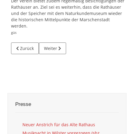
Der Verein bietet zudem regelmäßig Besichtigungen der
Rathäuser an. Ziel sei es weiterhin, dass die Rathäuser
und der Speicher mit dem Naturkundemuseum wieder
die historischen Mittelpunkte der Marschenstadt
werden.
güs
Vorheriger Beitrag: Naturkundemuseum braucht mehr Helfe
Nächster Beitrag: Frühlingsfest für historis
Zurück
Weiter
Presse
Neuer Anstrich für das Alte Rathaus
Musiknacht in Wilster vorgezogen (shz