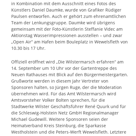
in Kombination mit dem Ausschnitt eines Fotos des
Künstlers Daniel Daumke, wurde von Grafiker Rüdiger
Paulsen entworfen. Auch er gehört zum ehrenamtlichen
Team der Lenkungsgruppe. Daumke wird übrigens
gemeinsam mit der Foto-Künstlerin Steffanie Videc am
Aktionstag Wasserimpressionen ausstellen – und zwar
„Open Air“ am Hafen beim Bouleplatz in Wewelsfleth von
10.30 bis 17 Uhr.
Offiziell eröffnet wird „Die Wilstermarsch erfahren“ am
14. September um 10 Uhr vor der Gartentreppe des
Neuen Rathauses mit Blick auf den Bürgermeistergarten.
Grußworte werden in diesem Jahr Vertreter von
Sponsoren halten, so Jürgen Ruge, der die Moderation
übernehmen wird. Für das Amt Wilstermarsch wird
Amtsvorsteher Volker Bolten sprechen, für die
Stadtwerke Wilster Geschäftsführer René Quurk und für
die Schleswig-Holstein Netz GmbH Regionalmanager
Michael Gudewill. Weitere Sponsoren seien der
Heimatverband Kreis Steinburg, die Sparkasse
Westholstein und die Peters-Werft Wewelsfleth. Letztere