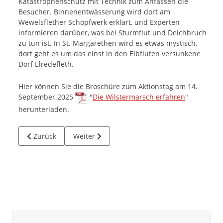
Katastrophenschutz mit Technik zum Anfassen die
Besucher. Binnenentwässerung wird dort am
Wewelsflether Schöpfwerk erklärt, und Experten
informieren darüber, was bei Sturmflut und Deichbruch
zu tun ist. In St. Margarethen wird es etwas mystisch,
dort geht es um das einst in den Elbfluten versunkene
Dorf Elredefleth.
Hier können Sie die Broschüre zum Aktionstag am 14.
September 2025
"
Die Wilstermarsch erfahren
"
herunterladen.
Vorheriger Beitrag: Als in Wilster Holzschiffe gebaut wurde
Nächster Beitrag: Neuer Anstrich der Trepp
Zurück
Weiter