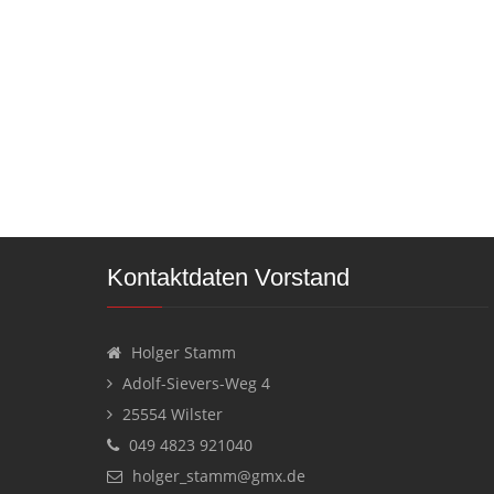
Kontaktdaten Vorstand
Holger Stamm
Adolf-Sievers-Weg 4
25554 Wilster
049 4823 921040
holger_stamm@gmx.de