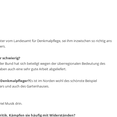
ter vom Landesamt für Denkmalpflege, sei ihm inzwischen so richtig ans
ers.
r schwierig?
 der Bund hat sich beteiligt wegen der überregionalen Bedeutung des
en auch eine sehr gute Arbeit abgeliefert.
n Denkmalpfleger?
Es ist im Norden wohl des schönste Beispiel
iars und auch des Gartenhauses.
iel Musik drin.
itik. Kämpfen sie häufig mit Widerständen?