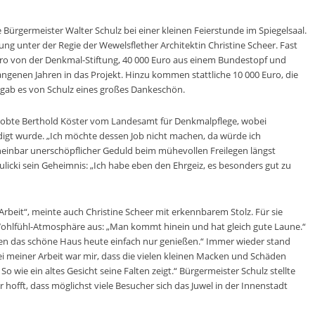
Bürgermeister Walter Schulz bei einer kleinen Feierstunde im Spiegelsaal.
g unter der Regie der Wewelsflether Architektin Christine Scheer. Fast
ro von der Denkmal-Stiftung, 40 000 Euro aus einem Bundestopf und
angenen Jahren in das Projekt. Hinzu kommen stattliche 10 000 Euro, die
n gab es von Schulz eines großes Dankeschön.
, lobte Berthold Köster vom Landesamt für Denkmalpflege, wobei
digt wurde. „Ich möchte dessen Job nicht machen, da würde ich
heinbar unerschöpflicher Geduld beim mühevollen Freilegen längst
licki sein Geheimnis: „Ich habe eben den Ehrgeiz, es besonders gut zu
Arbeit“, meinte auch Christine Scheer mit erkennbarem Stolz. Für sie
 Wohlfühl-Atmosphäre aus: „Man kommt hinein und hat gleich gute Laune.“
llten das schöne Haus heute einfach nur genießen.“ Immer wieder stand
ei meiner Arbeit war mir, dass die vielen kleinen Macken und Schäden
 So wie ein altes Gesicht seine Falten zeigt.“ Bürgermeister Schulz stellte
 er hofft, dass möglichst viele Besucher sich das Juwel in der Innenstadt