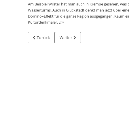
Am Beispiel Wilster hat man auch in Krempe gesehen, was be
Wasserturms. Auch in Glückstadt denkt man jetzt über eine 
Domino–Effekt für die ganze Region ausgegangen. Kaum ein 
Kulturdenkmäler.
vm
Vorheriger Beitrag: Presse
Nächster Beitrag: Garten-Expertise 
Zurück
Weiter