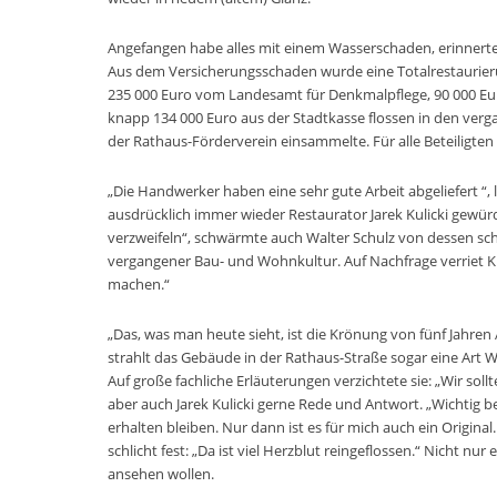
Angefangen habe alles mit einem Wasserschaden, erinnerte 
Aus dem Versicherungsschaden wurde eine Totalrestaurierun
235 000 Euro vom Landesamt für Denkmalpflege, 90 000 Eu
knapp 134 000 Euro aus der Stadtkasse flossen in den verg
der Rathaus-Förderverein einsammelte. Für alle Beteiligte
„Die Handwerker haben eine sehr gute Arbeit abgeliefert “
ausdrücklich immer wieder Restaurator Jarek Kulicki gewür
verzweifeln“, schwärmte auch Walter Schulz von dessen sc
vergangener Bau- und Wohnkultur. Auf Nachfrage verriet Ku
machen.“
„Das, was man heute sieht, ist die Krönung von fünf Jahren 
strahlt das Gebäude in der Rathaus-Straße sogar eine Art
Auf große fachliche Erläuterungen verzichtete sie: „Wir so
aber auch Jarek Kulicki gerne Rede und Antwort. „Wichtig b
erhalten bleiben. Nur dann ist es für mich auch ein Original.
schlicht fest: „Da ist viel Herzblut reingeflossen.“ Nicht nur
ansehen wollen.