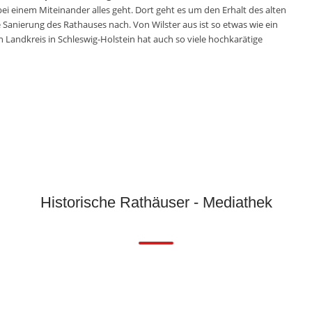
i einem Miteinander alles geht. Dort geht es um den Erhalt des alten
Sanierung des Rathauses nach. Von Wilster aus ist so etwas wie ein
Landkreis in Schleswig-Holstein hat auch so viele hochkarätige
für die Schublade (WZ 22.09.2017)
Historische Rathäuser - Mediathek