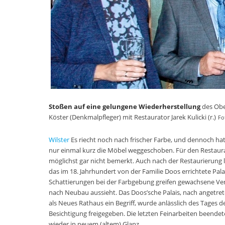
Stoßen auf eine gelungene Wiederherstellung
des Obe
Köster (Denkmalpfleger) mit Restaurator Jarek Kulicki (r.)
Fo
Wilster
Es riecht noch nach frischer Farbe, und dennoch ha
nur einmal kurz die Möbel weggeschoben. Für den Restaurato
möglichst gar nicht bemerkt. Auch nach der Restaurierung
das im 18. Jahrhundert von der Familie Doos errichtete Pal
Schattierungen bei der Farbgebung greifen gewachsene Verä
nach Neubau aussieht. Das Doos’sche Palais, nach angetret
als Neues Rathaus ein Begriff, wurde anlässlich des Tages des
Besichtigung freigegeben. Die letzten Feinarbeiten beendete
wieder in neuem (altem) Glanz.