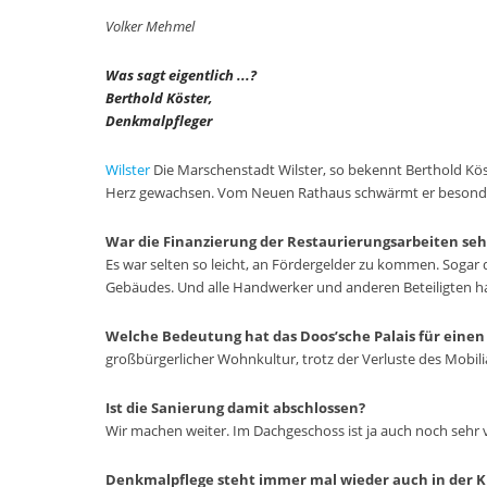
Volker Mehmel
Was sagt eigentlich ...?
Berthold Köster,
Denkmalpfleger
Wilster
Die Marschenstadt Wilster, so bekennt Berthold Kös
Herz gewachsen. Vom Neuen Rathaus schwärmt er besond
War die Finanzierung der Restaurierungsarbeiten seh
Es war selten so leicht, an Fördergelder zu kommen. Sogar
Gebäudes. Und alle Handwerker und anderen Beteiligten hab
Welche Bedeutung hat das Doos’sche Palais für eine
großbürgerlicher Wohnkultur, trotz der Verluste des Mobil
Ist die Sanierung damit abschlossen?
Wir machen weiter. Im Dachgeschoss ist ja auch noch sehr v
Denkmalpflege steht immer mal wieder auch in der Kr