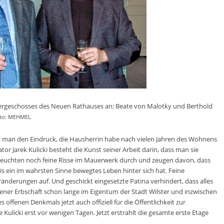
rgeschosses des Neuen Rathauses an: Beate von Malotky und Berthold
to: MEHMEL
t man den Eindruck, die Hausherrin habe nach vielen Jahren des Wohnens
r Jarek Kulicki besteht die Kunst seiner Arbeit darin, dass man sie
 leuchten noch feine Risse im Mauerwerk durch und zeugen davon, dass
ais ein im wahrsten Sinne bewegtes Leben hinter sich hat. Feine
nderungen auf. Und geschickt eingesetzte Patina verhindert, dass alles
ener Erbschaft schon lange im Eigentum der Stadt Wilster und inzwischen
 offenen Denkmals jetzt auch offiziell für die Öffentlichkeit zur
 Kulicki erst vor wenigen Tagen. Jetzt erstrahlt die gesamte erste Etage