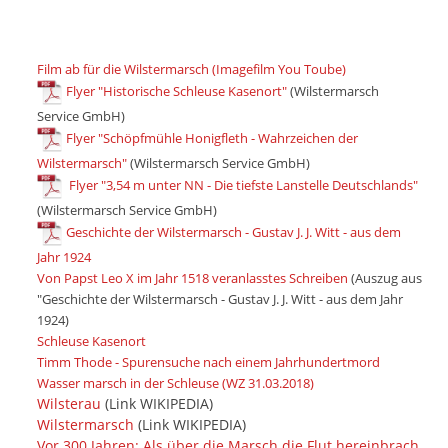
Film ab für die Wilstermarsch (Imagefilm You Toube)
Flyer "Historische Schleuse Kasenort"
(Wilstermarsch
Service GmbH)
Flyer "Schöpfmühle Honigfleth - Wahrzeichen der
Wilstermarsch"
(Wilstermarsch Service GmbH)
Flyer "3,54 m unter NN - Die tiefste Lanstelle Deutschlands"
(Wilstermarsch Service GmbH)
Geschichte der Wilstermarsch - Gustav J. J. Witt - aus dem
Jahr 1924
Von Papst Leo X im Jahr 1518 veranlasstes Schreiben
(Auszug aus
"Geschichte der Wilstermarsch - Gustav J. J. Witt - aus dem Jahr
1924)
Schleuse Kasenort
Timm Thode - Spurensuche nach einem Jahrhundertmord
Wasser marsch in der Schleuse (WZ 31.03.2018)
Wilsterau
(Link WIKIPEDIA)
Wilstermarsch
(Link WIKIPEDIA)
Vor 300 Jahren: Als über die Marsch die Flut hereinbrach