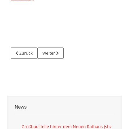
Vorheriger Beitrag: Restaurierung der Innentür im Neue
Nächster Beitrag: Bilder Neues Rathaus inn
Zurück
Weiter
News
Großbaustelle hinter dem Neuen Rathaus (shz