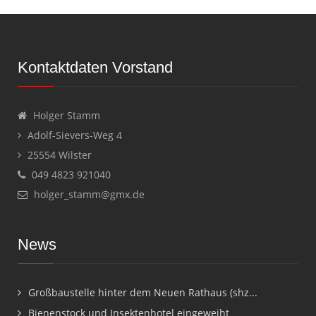
Kontaktdaten Vorstand
Holger Stamm
Adolf-Sievers-Weg 4
25554 Wilster
049 4823 921040
holger_stamm@gmx.de
News
Großbaustelle hinter dem Neuen Rathaus (shz...
Bienenstock und Insektenhotel eingeweiht