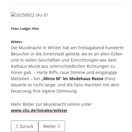
Foto: Ludger Hinz
Wilster
Die Musiknacht in Wilster hat am Freitagabend hunderte
Besucher in die Innenstadt gelockt, wo es an allen Ecken
und in vielen Geschäften und Einrichtungen wie dem
Rathaus Musik aus unterschiedlichen Richtungen zu
hören gab. – Harte Riffs, raue Stimme und eingängige
Melodien – bei
„Mirco M“ im Modehaus Reese
(Foto)
dauerte es nicht lange, und die Fans machten mit dem
Feuerzeug ihre eigene Stimmung.
Mehr Bilder zur Musiknacht online unter
www.shz.de/lokales/wilster
Vorheriger Beitrag: Aktionstag zieht hunderte Besucher an
Nächster Beitrag: Live-Konzerte in den Läden
Zurück
Weiter