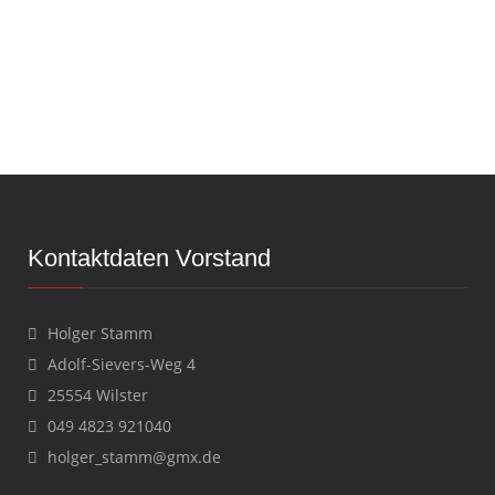
Kontaktdaten Vorstand
Holger Stamm
Adolf-Sievers-Weg 4
25554 Wilster
049 4823 921040
holger_stamm@gmx.de